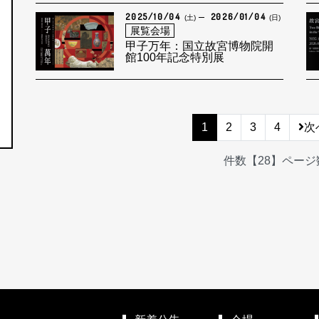
2025/10/04
2026/01/04
(土)
(日)
展覧会場
甲子万年：国立故宮博物院開
館100年記念特別展
1
2
3
4
次
件数【28】ページ数