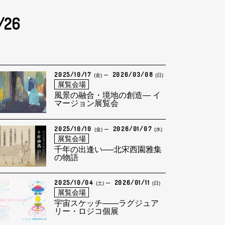
/26
2025/10/17
2026/03/08
(金)
(日)
展覧会場
風景の融合・境地の創造— イ
マージョン展覧会
2025/10/10
2026/01/07
(金)
(水)
展覧会場
千年の出逢い──北宋西園雅集
の物語
2025/10/04
2026/01/11
(土)
(日)
展覧会場
宇宙スケッチ――ラグジュア
リー・ロジコ個展