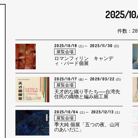
2025/10
月
件数：28
2025/10/18
2025/11/30
(土)
(日)
展覧会場
ロマンフィリン キャンデ
ィ・バード個展
2025/10/17
2026/03/22
(金)
(日)
展覧会場
天才的な織り手たち──台湾先
住民の織物と編み細工展
2025/10/04
2025/12/13
(土)
(土)
展覧会場
季大純 個展「五つの夜、山河
のあいだに」