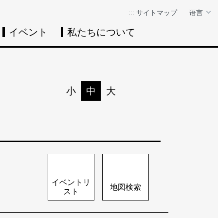
:::
サイトマップ
语言
イベント
私たちについて
イベントカレン
イベント
検
小
中
大
印刷
シェア
イベントリ
地図検索
スト