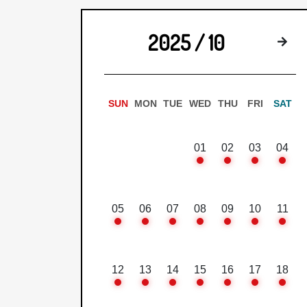
2025 / 10
来
SUN
MON
TUE
WED
THU
FRI
SAT
01
02
03
04
05
06
07
08
09
10
11
12
13
14
15
16
17
18