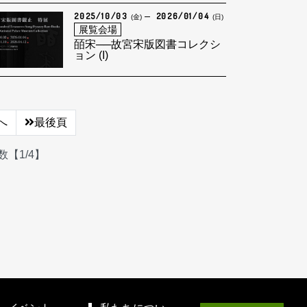
2025/10/03
2026/01/04
(金)
(日)
展覧会場
皕宋──故宮宋版図書コレクシ
ョン (I)
へ
最後頁
【1/4】