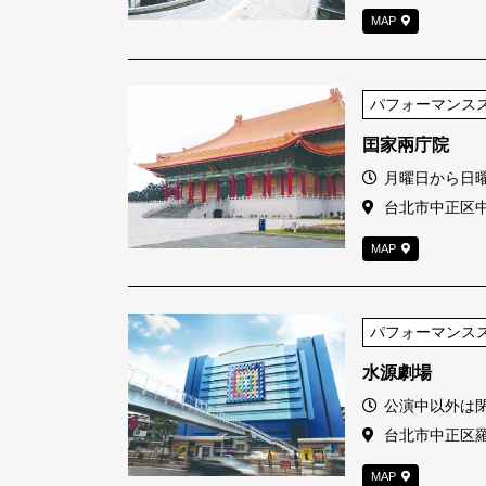
MAP
パフォーマンス
囯家兩庁院
営業時間
月曜日から日曜日1
住所
台北市中正区中
MAP
パフォーマンス
水源劇場
営業時間
公演中以外は
住所
台北市中正区羅
MAP