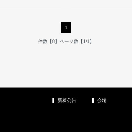
1
件数【8】ページ数【1/1】
新着公告
会場