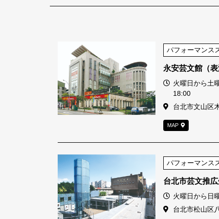
パフォーマンス
永安芸文館（表
営業時間
火曜日から土曜日9
18:00
住所
台北市文山区木
MAP
パフォーマンス
台北市芸文推広
営業時間
火曜日から日曜日
住所
台北市松山区八