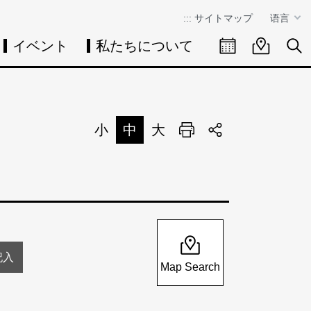
:::
サイトマップ
语言
イベント
私たちについて
イベントカレン
イベント
検
小
中
大
印刷
シェア
Map Search