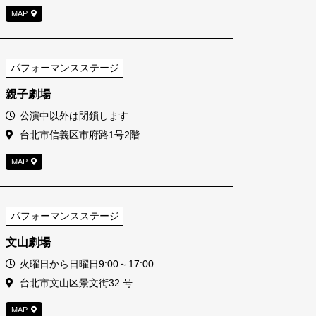
MAP
パフォーマンスステージ
親子劇場
営業時間
公演中以外は閉鎖します
住所
台北市信義区市府路1号2階
MAP
パフォーマンスステージ
文山劇場
営業時間
火曜日から日曜日9:00～17:00
住所
台北市文山区景文街32 号
MAP