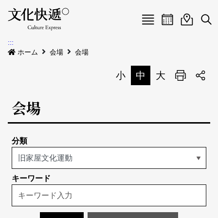
Menu
イベントカレ
イベント
検
:::
新着公告
ホーム
会場
会場
会場
小
中
大
印刷
イベント
会場
会場
私たちについて
会場地図
イベントリスト
分類
イベントカレンダー
私たちについて
サイトマップ
中文
地図検索
English
キーワード