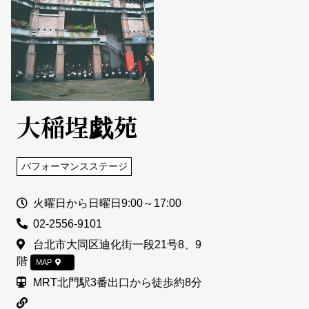
大稲埕戯苑
パフォーマンスステージ
営業時間
火曜日から日曜日9:00～17:00
電話
02-2556-9101
住所
台北市大同区迪化街一段21号8、9
階
MAP
アクセス情報
MRT北門駅3番出口から徒歩約8分
関連リンク