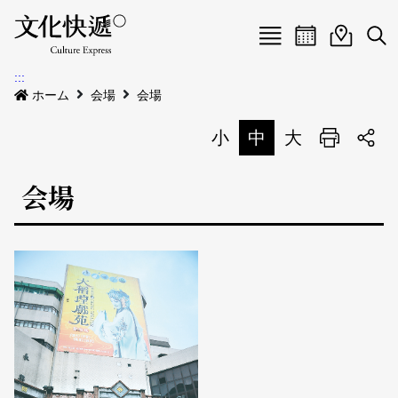
Menu
イベントカレ
イベント
検
:::
新着公告
ホーム
会場
会場
会場
小
中
大
印刷
イベント
会場
会場
私たちについて
会場地図
イベントリスト
イベントカレンダー
私たちについて
サイトマップ
中文
地図検索
English