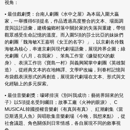
視角：
• 最佳戲劇獎：台南人劇團《水中之屋》為本屆入圍大贏
家，一舉獲得6項提名，作品透過高度整合的文本、場面調
度與設計語彙，建構偏鄉村落中關於家的失落與重建，帶領
觀眾感受生命記憶的溫度。而入圍5項的莎士比亞的妹妹們
的劇團「魏海敏X王嘉明《女王的名字》」，以京劇名伶魏
海敏為核心，串連京劇與現代劇場語彙，展現跨界企圖；綠
光劇團《八月，在我家》、笨鳥工作室《嫌疑犯X的獻
身》、表演工作坊《寶島一村》與義興閣掌中劇團《英雄製
造》，從經典文本的在地轉譯、文學IP改編，到眷村記憶與
布袋戲表演形式的再創造，展現當代劇場在文本、形式與文
化經驗上的多元探索。
• 最佳音樂劇獎：嚎哮排演《別叫我成功：藝術界歸來的兒
子》以5項提名受到矚目；故事工廠《火神的眼淚》、C
MUSICAL韓國授權音樂劇《有真與有真》、紅潮劇集《當
亞斯遇見人魚》與唱歌集音樂劇場《今晚，我想來點》，從
社會議題、角色關係到日常情感，各自展現不同的敘事視