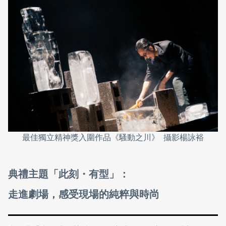
最佳獨立精神獎入圍作品《騷動之川》 攝影楊詠裕
典禮主題「此刻・有型」：
走進劇場，感受現場的純粹與時尚