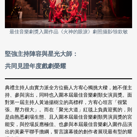
最佳音樂劇獎入圍作品《火神的眼淚》劇照攝影∕徐欽敏
堅強主持陣容與星光大師：
共同見證年度戲劇榮耀
典禮主持人由實力派全方位藝人方宥心獨挑大樑，她不僅主
持、參與演出，同時也入圍本屆最佳音樂劇類女演員獎。面
對第一屆主持人黃迪揚樹立的高標桿，方宥心坦言「很緊
張、壓力很大」。而在「聚光大道」紅毯上負責迎賓的，則
是由熟悉劇場生態、且入圍本屆最佳音樂劇類男演員獎的宮
能安，與控場反應極佳、也參與本屆最佳音樂劇入圍作品演
出的黃豪平聯手擔綱，誓言讓幕後的創作者展現最有型的耀