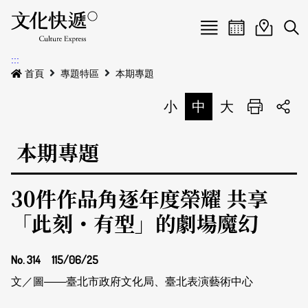
Menu
活動日曆
活動地圖
展
:::
最新公告
首頁
專題特區
本期專題
電子書
小
中
大
列印
專題特區
本期專題
活動特區
本期專題
30件作品角逐年度榮耀 共享
關於我們
歷史專題
活動列表
「此刻・有型」的劇場魔幻
我要刊登
活動日曆
常見問答
No. 314
115/06/25
地圖搜尋
關於我們
會員基本資料
網站導覽
English
文／圖——臺北市政府文化局、臺北表演藝術中心
刊物索取地點
刊登活動