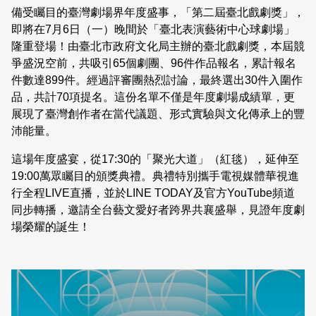
日本語
登入/註冊
備受矚目的臺灣劇場界年度盛事，「第二屆臺北戲劇獎」，
訂閱文化快遞
即將在7月6日（一）晚間於「臺北表演藝術中心球劇場」
隆重登場！由臺北市政府文化局主辦的臺北戲劇獎，本屆競
聯絡我們
爭盛況空前，共吸引65個劇團、96件作品報名，累計報名
件數達899件。經過評審團熱烈討論，最終選出30件入圍作
品，共計70項提名。這份名單不僅是年度劇場成績單，更
展現了臺灣創作者在當代議題、形式實驗與文化傳承上的豐
沛能量。
這場年度盛宴，從17:30的「聚光大道」（紅毯），延伸至
19:00萬眾矚目的頒獎典禮。典禮特別攜手電視媒體華視進
行全程LIVE直播，並於LINE TODAY及官方YouTube頻道
同步轉播，邀請全台藝文愛好者跨界共襄盛舉，見證年度劇
場榮耀的誕生！