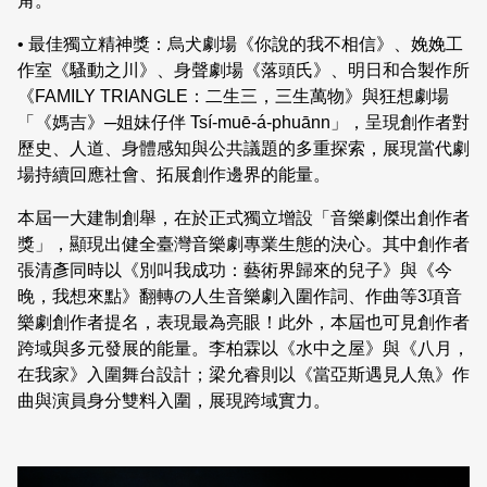
角。
• 最佳獨立精神獎：烏犬劇場《你說的我不相信》、娩娩工
作室《騷動之川》、身聲劇場《落頭氏》、明日和合製作所
《FAMILY TRIANGLE：二生三，三生萬物》與狂想劇場
「《媽吉》─姐妹仔伴 Tsí-muē-á-phuānn」，呈現創作者對
歷史、人道、身體感知與公共議題的多重探索，展現當代劇
場持續回應社會、拓展創作邊界的能量。
本屆一大建制創舉，在於正式獨立增設「音樂劇傑出創作者
獎」，顯現出健全臺灣音樂劇專業生態的決心。其中創作者
張清彥同時以《別叫我成功：藝術界歸來的兒子》與《今
晚，我想來點》翻轉の人生音樂劇入圍作詞、作曲等3項音
樂劇創作者提名，表現最為亮眼！此外，本屆也可見創作者
跨域與多元發展的能量。李柏霖以《水中之屋》與《八月，
在我家》入圍舞台設計；梁允睿則以《當亞斯遇見人魚》作
曲與演員身分雙料入圍，展現跨域實力。