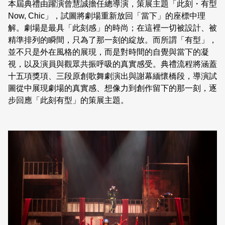
本屆典禮由躍演曾慧誠擔任總導演，策展主題「此刻・有型
Now, Chic」，試圖將劇場重新放回「當下」的座標中理
解。劇場是最具「此刻感」的時尚；在這裡一切被設計、被
精準排列的瞬間，只為了那一刻的綻放。而所謂「有型」，
並不只是外在風格的展現，而是對時間的自覺與當下的凝
視，以及演員與觀眾共振呼吸的真實感受。典禮流程將涵蓋
十五項獎項、三段原創歌舞劇演出與謝幕緬懷橋段，導演試
圖從中展現劇場的真實感、想像力到創作留下的那一刻，逐
步回應「此刻有型」的策展主題。