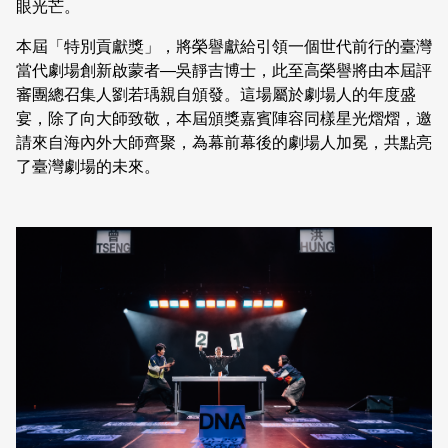
眼光芒。
本屆「特別貢獻獎」，將榮譽獻給引領一個世代前行的臺灣
當代劇場創新啟蒙者—吳靜吉博士，此至高榮譽將由本屆評
審團總召集人劉若瑀親自頒發。這場屬於劇場人的年度盛
宴，除了向大師致敬，本屆頒獎嘉賓陣容同樣星光熠熠，邀
請來自海內外大師齊聚，為幕前幕後的劇場人加冕，共點亮
了臺灣劇場的未來。