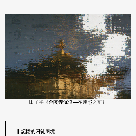
田子平《金閣寺沉沒—在映照之前》
▍記憶的囚徒困境