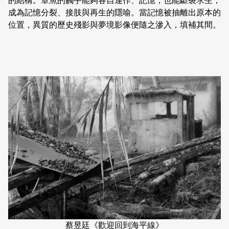
的結構。章魚的觸手能夠各自運作、記憶，也能斷裂求生，
成為記憶分裂、接肢與再生的隱喻。當記憶被抽離出原本的
位置，異質的歷史殘影與夢境影像便隨之滲入，填補其間。
蔡昱廷《歡迎回到海平線》