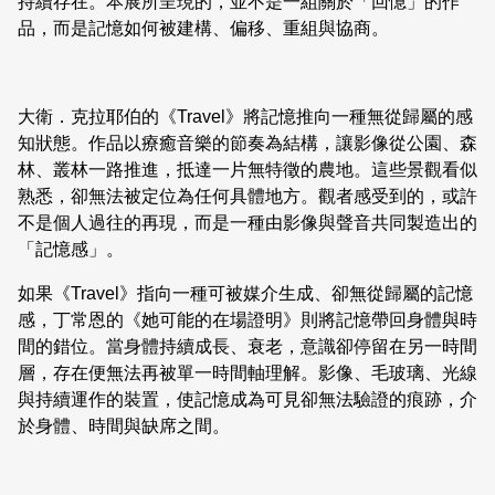
持續存在。本展所呈現的，並不是一組關於「回憶」的作
品，而是記憶如何被建構、偏移、重組與協商。
大衛．克拉耶伯的《Travel》將記憶推向一種無從歸屬的感
知狀態。作品以療癒音樂的節奏為結構，讓影像從公園、森
林、叢林一路推進，抵達一片無特徵的農地。這些景觀看似
熟悉，卻無法被定位為任何具體地方。觀者感受到的，或許
不是個人過往的再現，而是一種由影像與聲音共同製造出的
「記憶感」。
如果《Travel》指向一種可被媒介生成、卻無從歸屬的記憶
感，丁常恩的《她可能的在場證明》則將記憶帶回身體與時
間的錯位。當身體持續成長、衰老，意識卻停留在另一時間
層，存在便無法再被單一時間軸理解。影像、毛玻璃、光線
與持續運作的裝置，使記憶成為可見卻無法驗證的痕跡，介
於身體、時間與缺席之間。