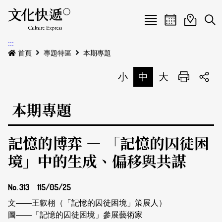
Menu
活動日曆
活動地圖
展
:::
最新公告
首頁
專題特區
本期專題
電子書
小
中
大
列印
專題特區
本期專題
活動特區
本期專題
記憶的博弈 — 「記憶的囚徒困
關於我們
歷史專題
活動列表
境」中的生成、偏移與共謀
我要刊登
活動日曆
常見問答
No. 313
115/05/25
地圖搜尋
關於我們
會員基本資料
網站導覽
English
文——王叡栩（「記憶的囚徒困境」策展人）
圖——「記憶的囚徒困境」參展藝術家
刊物索取地點
刊登活動