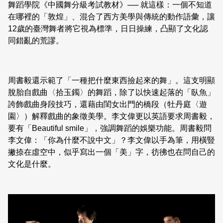
舞蹈學院《中國舞分級考試教材》── 就這樣：一個不知道
在哪裡的「敦煌」、混合了西方美學與傳統的動作語彙，讓
12歲的臺灣舞者將它視為標準，日日操練，凸顯了文化認
同錯亂的荒謬。
周書毅還示範了「一種把什麼東西撿起來的舞」。這支明顯
脫胎自戲曲〈拾玉鐲〉的舞蹈，除了以快速起落的「臥魚」
誇飾戲曲身段技巧，還藉由閨女出門的橋段（牡丹庭〈遊
園〉）解釋戲曲的象徵美學。李文偉更以英語要求周書毅，
要有「Beautiful smile」，強調舞蹈的娛樂功能。周書毅問
李文偉：「你為什麼不說中文」？李文偉以手為筆，用橫豎
撇捺在虛空中，似乎寫出一個「美」字，彷彿也在問自己的
文化是什麼。