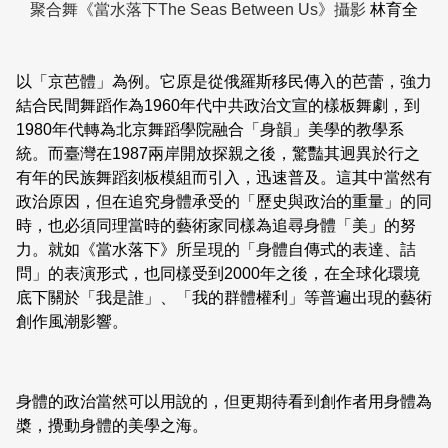
聚合舞《當水落下The Seas Between Us》攝影
林育全
以「京芭體」為例。它原是從俄羅斯移民傳入的芭蕾，強力
結合民間舞蹈作為1960年代中共政治文宣的樣板舞劇，到
1980年代轉為北京舞蹈學院融合「身韻」美學的教學系
統。而臺灣在1987兩岸開放探親之後，驚豔其迥異於行之
有年的民族舞蹈刻板模組而引入，迅速普及。這其中當然有
政治原因，但在追究身體承受的「歷史與政治的重量」的同
時，也必須同理當時的藝術家同樣為追尋身體「美」的努
力。就如《當水落下》所呈現的「身體自傳式的表達、詰
問」的表演形式，也同樣受到2000年之後，在全球化環境
底下關於「我是誰」、「我的群體權利」等普遍出現的藝術
創作風潮影響。
身體的政治當然可以用說的，但更期待看到創作者用身體為
槳，攪動身體的美學之海。