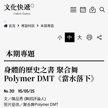
Menu
活動日曆
活動地圖
展
:::
最新公告
首頁
專題特區
本期專題
電子書
小
中
大
列印
專題特區
本期專題
活動特區
本期專題
身體的歷史之書 聚合舞
關於我們
歷史專題
活動列表
Polymer DMT《當水落下》
我要刊登
活動日曆
常見問答
No. 313
115/05/25
地圖搜尋
關於我們
會員基本資料
網站導覽
English
文／陳品秀 (舞蹈評論人)
照片提供／聚合舞Polymer DMT
刊物索取地點
刊登活動