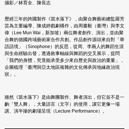
攝影／林育全、陳長志
日本語
登入/註冊
訂閱文化快遞
歷經三年的跨國製作《當水落下》，由聚合舞藝術總監羅芳
聯絡我們
芸為主要編導、陳成婷戲劇構作，由周書毅（臺灣）與李文
偉（Lee Mun Wai，新加坡）兩位舞者創作、演出，並由聚
合舞的德國跨域藝術家合作共創。作品創作源頭來自對「華
語語境」（Sinophone）的反思，從周、李兩人的舞蹈生涯
與生命經驗出發，透過敘事軸線與舞蹈的交叉展示，提問
「我們的身體，究竟能承受多少來自歷史與政治的重量」，
企圖梳理「臺灣與亞太地區複雜的文化傳承與地緣政治現
狀」。
雖然《當水落下》是由舞團製作、舞者演出，但它並不是一
齣「雙人舞」，大量語言（文字）的使用，讓它更像一場
講、演半摻的劇場呈現（Lecture Performance）。