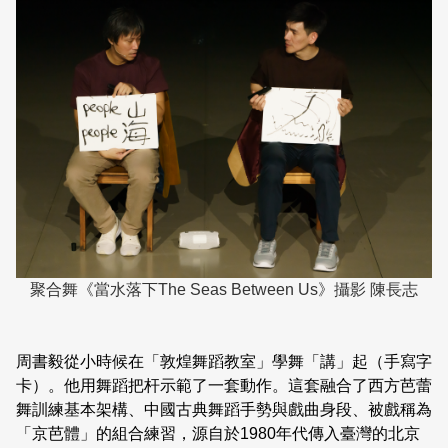
聚合舞《當水落下The Seas Between Us》攝影 陳長志
周書毅從小時候在「敦煌舞蹈教室」學舞「講」起（手寫字
卡）。他用舞蹈把杆示範了一套動作。這套融合了西方芭蕾
舞訓練基本架構、中國古典舞蹈手勢與戲曲身段、被戲稱為
「京芭體」的組合練習，源自於1980年代傳入臺灣的北京