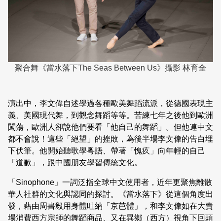
聚合舞《當水落下The Seas Between Us》攝影 林育全
演出中，李文偉自述學過各種歐美舞蹈流派，從德國表現主
義、美國現代舞，到觀念舞蹈等等。苦練七年之後他到歐洲
闖蕩，歐洲人卻說他們要看「他自己的舞蹈」。但他連中文
都不會說！這些「絕望」的挫敗，為後半場李文偉的告白埋
下伏筆。他開始聽歌學粵語、帶著「愧疚」向年輕的自己
「道歉」，跟中國朋友學習傳統文化。
「Sinophone」一詞泛指全球中文使用者，近年更聚焦離散
華人社群的文化與認同的探討。《當水落下》從這個角度出
發，藉由周書毅用身體吐納「京芭體」，和李文偉如在大賣
場消費西方宗師的舞蹈商品、又在異鄉（西方）視角下回頭