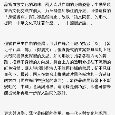
品嘗血族文化的滋味。兩人皆以自嘲的身體姿態，生動呈現
東西文化交織在個人、乃至群體所勒住的身紋。可惜這樣的
「身體書寫」探討卻戛然而止，改以「語文問答」的形式，
提問「中華文化意味著什麼」、「中國屬於誰」。
僅管在民主自由的臺灣，可以在舞台上輕巧指涉「Xi」（習
近平）與「鄭」（鄭麗文），但直覺式的答案並無法對上述
大哉問提供更深層的反思。如同那段手指著各種方向的舞
蹈，模糊了身體的方向感。舞台上方的透明傘棚往下流淌的
紅色液體，讓人聯想到香港人不敢再碰觸的禁忌，卻不見紅
血落下。最後，兩人在舞台上推動數片黑色板塊和一方赭紅
的方巾（周在舞蹈中撿起的東西），象徵著政局影響下不斷
變動的「中國」意涵與邊界。這同樣是個巧妙、卻也可惜未
能從現象再進一步深入詰問的設計。
更迭與改變，隱含著時間的作用。每一代人對文化的認同，