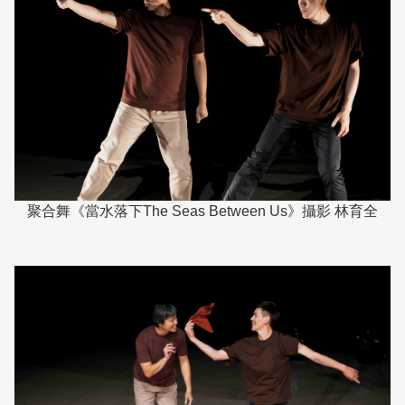
聚合舞《當水落下The Seas Between Us》攝影 林育全