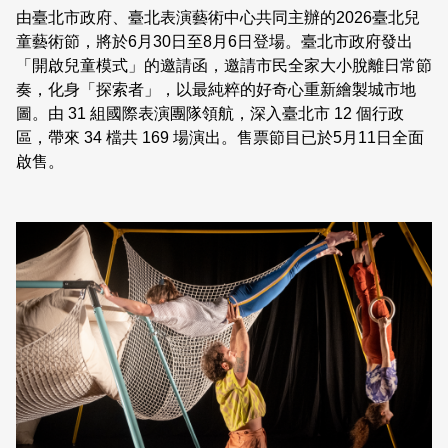
日本語
登入/註冊
由臺北市政府、臺北表演藝術中心共同主辦的2026臺北兒
訂閱文化快遞
童藝術節，將於6月30日至8月6日登場。臺北市政府發出
「開啟兒童模式」的邀請函，邀請市民全家大小脫離日常節
聯絡我們
奏，化身「探索者」，以最純粹的好奇心重新繪製城市地
圖。由 31 組國際表演團隊領航，深入臺北市 12 個行政
區，帶來 34 檔共 169 場演出。售票節目已於5月11日全面
啟售。