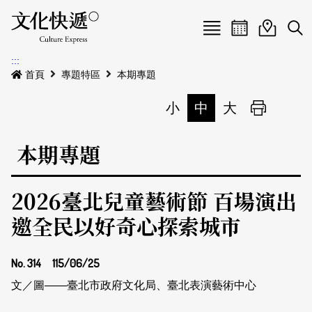
Menu
活動日曆
活動地圖
展
:::
最新公告
首頁
專題特區
本期專題
電子書
小
中
大
列印
專題特區
本期專題
活動特區
本期專題
2026臺北兒童藝術節 百場演出
關於我們
歷史專題
活動列表
邀全民以好奇心探索城市
我要刊登
活動日曆
常見問答
No. 314
115/06/25
地圖搜尋
關於我們
會員基本資料
網站導覽
English
文／圖——臺北市政府文化局、臺北表演藝術中心
刊物索取地點
刊登活動