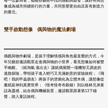
每一位參與者，都能在藝術中找到感動與啟發，讓好奇與想
像成為城市持續前行的力量，共同形塑更自由且富有創造力
的臺北。
雙手啟動想像 偶與物的魔法劇場
偶戲與物件劇場，是孩子理解情感與角色最直覺的方式，今
年兒藝節邀請觀眾走進偶與物的小世界，看見想像如何被雙
手喚醒。《紙淘氣 逃出去》讓紙偶展開一場機智又調皮的
逃脫探險，帶領孩子進入輕巧又充滿創意的冒險旅程；《飛
吧！我的甲蟲朋友》將孩子的塗鴉化為立體木偶，讓想像從
畫紙延伸到真實世界；《怪奇怪奇布穀鐘》則以格林兄弟童
話為靈感，結合偶與機械裝置，邀請觀眾跟著第13下鐘
聲，踏入童話旅程。