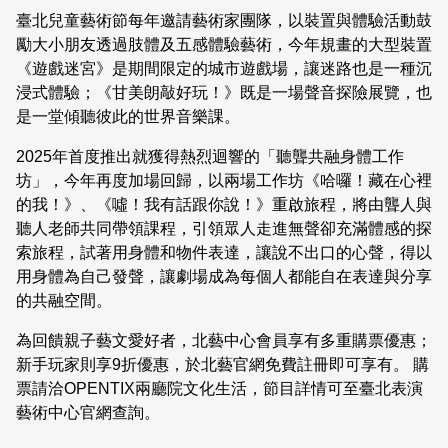
臺北兒童藝術節每年邀請藝術家團隊，以裝置與體驗活動鼓
勵大小朋友透過肢體及五感體驗藝術，今年規畫的大型裝置
《遊戲迷宮》是期間限定的城市遊戲場，讓迷路也是一種沉
浸式體驗；《甘美朗敲好玩！》既是一場聲音探險展覽，也
是一堂傾聽彼此的世界音樂課。
2025年首度推出就獲得熱烈迴響的「聽聾共融身體工作
坊」，今年再度加場回歸，以兩場工作坊《哈囉！藏在心裡
的我！》、《噓！我有話跟你說！》重啟旅程，將由聾人與
聽人老師共同帶領課程，引領眾人走進無聲卻充滿體感的探
索旅程，試著用身體和物件表達，讓說不出口的心聲，得以
用身體為自己發聲，讓劇場成為每個人都能自在表達與分享
的共融空間。
為回饋親子藝文愛好者，北藝中心會員享有多重購票優惠；
新手玩家則享9折優惠，於北藝官網免費註冊即可享有。 購
票請洽OPENTIX兩廳院文化生活，節目詳情可至臺北表演
藝術中心官網查詢。