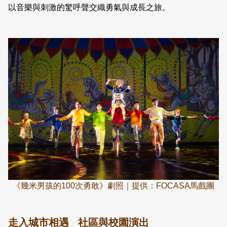
以音樂與刺激的驚呼聲交織勇氣與成長之旅。
《幾米男孩的100次勇敢》劇照｜提供：FOCASA馬戲團
走入城市相遇 社區與校園演出