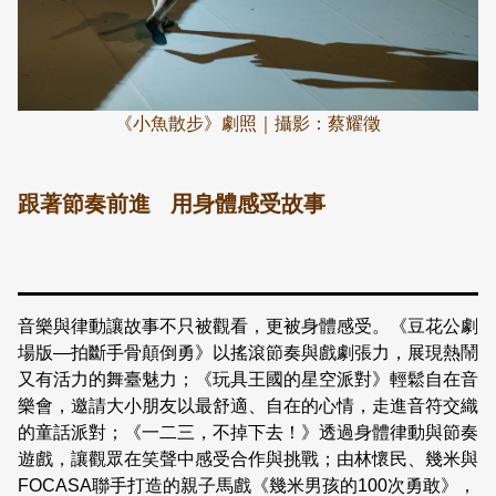
《小魚散步》劇照｜攝影：蔡耀徵
跟著節奏前進 用身體感受故事
音樂與律動讓故事不只被觀看，更被身體感受。《豆花公劇
場版—拍斷手骨顛倒勇》以搖滾節奏與戲劇張力，展現熱鬧
又有活力的舞臺魅力；《玩具王國的星空派對》輕鬆自在音
樂會，邀請大小朋友以最舒適、自在的心情，走進音符交織
的童話派對；《一二三，不掉下去！》透過身體律動與節奏
遊戲，讓觀眾在笑聲中感受合作與挑戰；由林懷民、幾米與
FOCASA聯手打造的親子馬戲《幾米男孩的100次勇敢》，