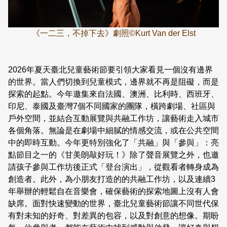
《一二三，不掉下去》劇照©Kurt Van der Elst
2026年夏天臺北兒童藝術節要引領大家看見一個沒有邊界
的世界。當人們切換到兒童模式，邊界就不再是阻礙，而是
探索的起點。今年邀集來自法國、澳洲、比利時、西班牙、
印尼、泰國及臺灣7個不同國家的團隊，橫跨劇場、社區與
戶外空間，並結合互動展覽與共融工作坊，讓藝術走入城市
各個角落。無論是在劇場中細膩的情感交流，或在公共空間
中的即時互動。今年更特別強化了「共融」與「參與」：亮
點節目之一的《甘美朗敲好玩！》除了聲音展覽之外，也邀
請孩子參與工作坊後正式「登台演出」，從觀看者轉身成為
創造者。此外，為小朋友打造的的共融工作坊，以及連續3
年舉辦的輕鬆自在音樂會，確保藝術的探索地圖上沒有人會
缺席。面對快速變動的世界，臺北兒童藝術節讓不同世代保
有對未知的好奇、對差異的包容，以及對創意的想像。期盼