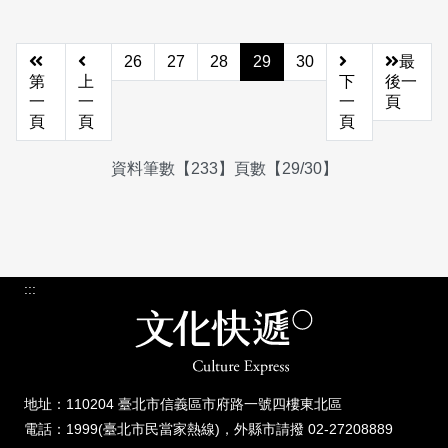
26
27
28
29
30
最
第
上
下
後一
一
一
一
頁
頁
頁
頁
資料筆數【233】頁數【29/30】
:::
地址：110204 臺北市信義區市府路一號四樓東北區
電話：1999(臺北市民當家熱線)，外縣市請撥 02-27208889