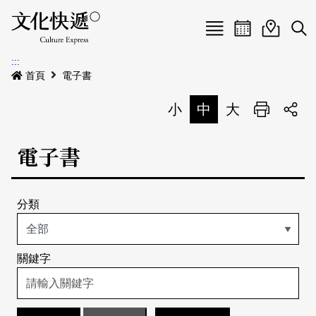
Menu
活動日曆
活動地圖
展
:::
最新公告
首頁
電子書
電子書
小
中
大
列印
專題特區
電子書
活動特區
本期專題
分類
關於我們
歷史專題
活動列表
我要刊登
活動日曆
常見問答
關鍵字
地圖搜尋
關於我們
會員基本資料
網站導覽
English
刊物索取地點
刊登活動