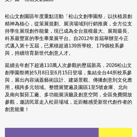
日本語
登入/註冊
訂閱文化快遞
松山文創園區年度重點活動「松山文創學園祭」以扶植原創
精神為核心，從策展規劃、展演場域到行銷推廣，全方位支
聯絡我們
持學生展現創作能量，現已成為全台規模最大、展期最長、
科系最豐富的學生畢業展平台。自2012年首屆舉辦至今正
式邁入第十五屆，已累積超過139所學校、179個校系參
與，持續培育新世代創意人才。
延續去年創下超過110萬人次參觀的歷屆新高，2026松山文
創學園祭將於5月8日至6月15日登場，集結全台44所校系參
與，展出內容涵蓋藝術設計、建築景觀、傳播創意到文化應
用，橫跨多元領域。整體展覽遍及園區1至5號倉庫、北向
及南向製菸工廠、多功能展演廳及創意空間，全區免費開放
參觀，邀請民眾走入松菸場域，近距離感受新世代創作者的
創意能量！