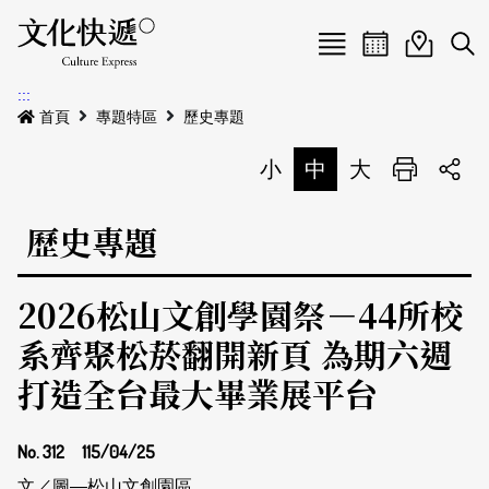
Menu
活動日曆
活動地圖
展
:::
最新公告
首頁
專題特區
歷史專題
電子書
小
中
大
列印
專題特區
歷史專題
活動特區
本期專題
2026松山文創學園祭－44所校
關於我們
歷史專題
活動列表
系齊聚松菸翻開新頁 為期六週
我要刊登
活動日曆
常見問答
打造全台最大畢業展平台
地圖搜尋
關於我們
會員基本資料
網站導覽
English
No. 312
115/04/25
刊物索取地點
刊登活動
文／圖—松山文創園區