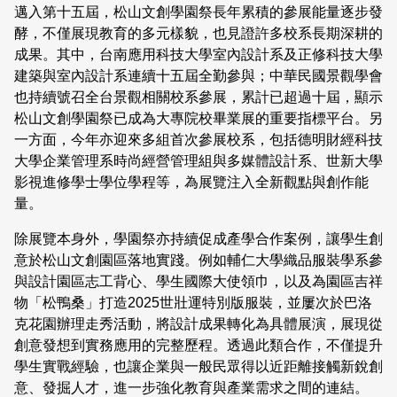
邁入第十五屆，松山文創學園祭長年累積的參展能量逐步發
酵，不僅展現教育的多元樣貌，也見證許多校系長期深耕的
成果。其中，台南應用科技大學室內設計系及正修科技大學
建築與室內設計系連續十五屆全勤參與；中華民國景觀學會
也持續號召全台景觀相關校系參展，累計已超過十屆，顯示
松山文創學園祭已成為大專院校畢業展的重要指標平台。另
一方面，今年亦迎來多組首次參展校系，包括德明財經科技
大學企業管理系時尚經營管理組與多媒體設計系、世新大學
影視進修學士學位學程等，為展覽注入全新觀點與創作能
量。
除展覽本身外，學園祭亦持續促成產學合作案例，讓學生創
意於松山文創園區落地實踐。例如輔仁大學織品服裝學系參
與設計園區志工背心、學生國際大使領巾，以及為園區吉祥
物「松鴨桑」打造2025世壯運特別版服裝，並屢次於巴洛
克花園辦理走秀活動，將設計成果轉化為具體展演，展現從
創意發想到實務應用的完整歷程。透過此類合作，不僅提升
學生實戰經驗，也讓企業與一般民眾得以近距離接觸新銳創
意、發掘人才，進一步強化教育與產業需求之間的連結。