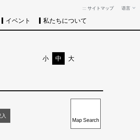
:::
サイトマップ
语言
イベント
私たちについて
イベントカレン
イベント
検
小
中
大
印刷
シェア
Map Search