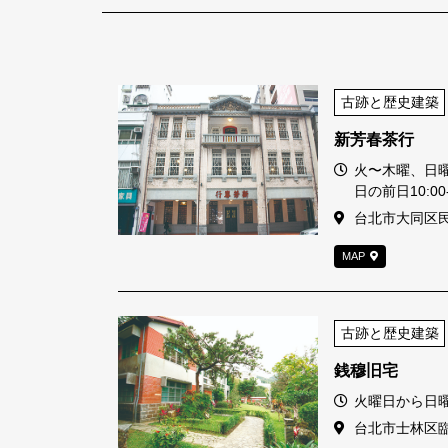
古跡と歴史建築
新芳春茶行
営業時間
火〜木曜、日曜日1
日の前日10:00-
住所
台北市大同区民
MAP
古跡と歴史建築
銭穆旧宅
営業時間
火曜日から日曜日
住所
台北市士林区臨