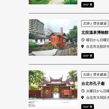
MAP
古跡と歴史建築
北投溫泉博物館
営業時間
曜日から日曜日9:
住所
台北市北投区
MAP
古跡と歴史建築
台北市孔子廟
営業時間
火曜日から日曜日
住所
台北市大同区大
MAP