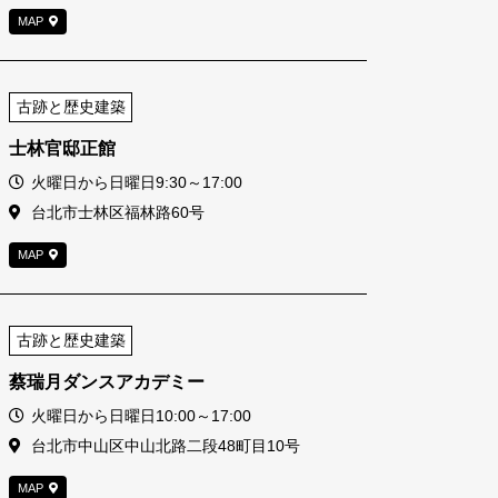
MAP
古跡と歴史建築
士林官邸正館
営業時間
火曜日から日曜日9:30～17:00
住所
台北市士林区福林路60号
MAP
古跡と歴史建築
蔡瑞月ダンスアカデミー
営業時間
火曜日から日曜日10:00～17:00
住所
台北市中山区中山北路二段48町目10号
MAP