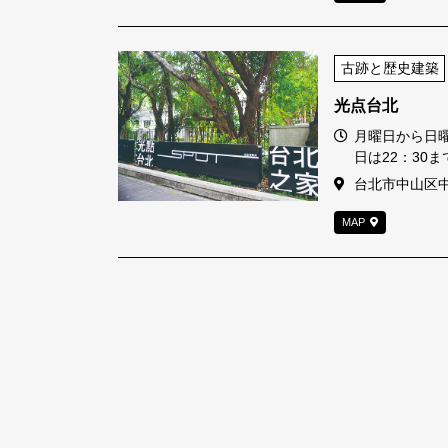
古跡と歴史建築
光点台北
営業時間
月曜日から日曜日
日は22：30
住所
台北市中山区中
MAP