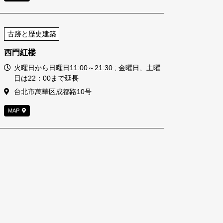
古跡と歴史建築
西門紅楼
営業時間
火曜日から日曜日11:00～21:30 ; 金曜日、土曜
日は22：00まで延長
住所
台北市萬華区成都路10号
MAP