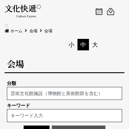
Menu
イベントカレ
イベント
検
:::
新着公告
ホーム
会場
会場
会場
小
中
大
印刷
イベント
会場
会場
私たちについて
会場地図
イベントリスト
分類
イベントカレンダー
私たちについて
サイトマップ
中文
地図検索
English
キーワード