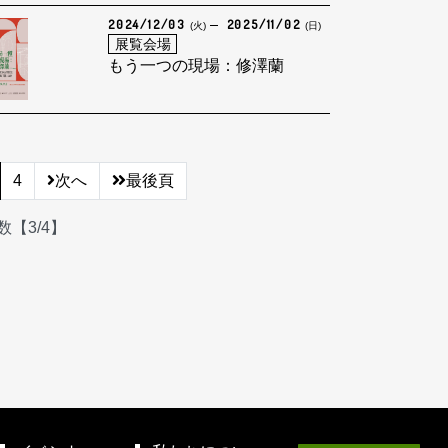
2024/12/03
2025/11/02
(火)
(日)
展覧会場
もう一つの現場：修澤蘭
4
次へ
最後頁
【3/4】