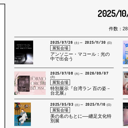
2025/10
月
件数：28
2025/07/26
2025/11/30
(土)
(日)
展覧会場
アンソニー・マコール：光の
中で出会う
2025/07/08
2026/09/07
(火)
(月)
展覧会場
特別展示『台湾ラン 百の姿－
台北展』
2025/05/03
2025/11/16
(土)
(日)
展覧会場
美の名のもとに──纏足文化特
別展