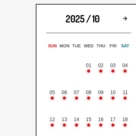
2025 / 10
来
SUN
MON
TUE
WED
THU
FRI
SAT
01
02
03
04
05
06
07
08
09
10
11
12
13
14
15
16
17
18