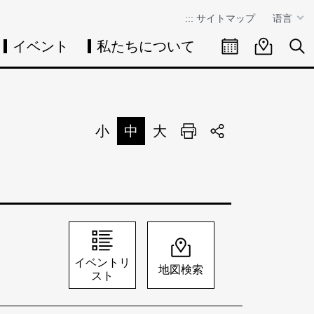
:::
サイトマップ
语言
イベント
私たちについて
イベントカレン
イベント
検
小
中
大
印刷
シェア
イベントリ
地図検索
スト