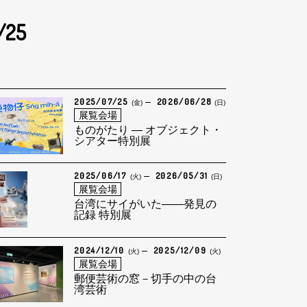
/25
2025/07/25
2026/06/28
(金)
(日)
展覧会場
ものがたり — オブジェクト・
シアター特別展
2025/06/17
2026/05/31
(火)
(日)
展覧会場
台湾にサイがいた――発見の
記録 特別展
2024/12/10
2025/12/09
(火)
(火)
展覧会場
郵便芸術の窓－切手の中の台
湾芸術