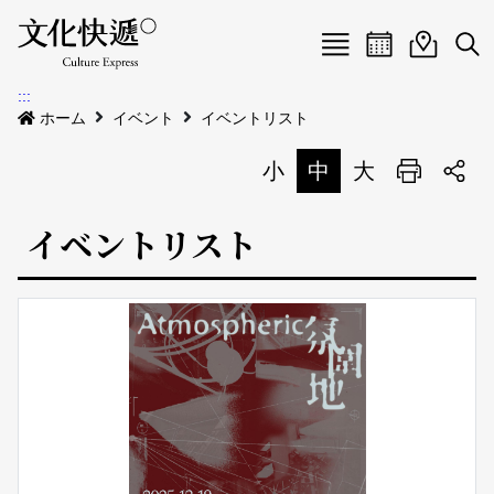
Menu
イベントカレ
イベント
検
:::
新着公告
ホーム
イベント
イベントリスト
会場
小
中
大
印刷
イベント
会場
イベントリスト
私たちについて
会場地図
イベントリスト
イベントカレンダー
私たちについて
サイトマップ
中文
地図検索
English