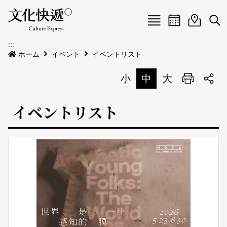
Menu
イベントカレ
イベント
検
:::
新着公告
ホーム
イベント
イベントリスト
会場
小
中
大
印刷
イベント
会場
イベントリスト
私たちについて
会場地図
イベントリスト
イベントカレンダー
私たちについて
サイトマップ
中文
地図検索
English