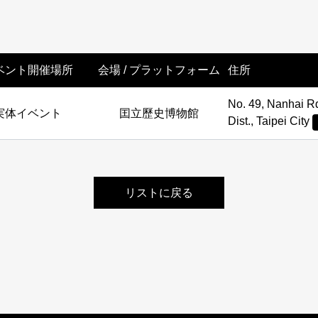
ベント開催場所
会場 / プラットフォーム
住所
No. 49, Nanhai R
実体イベント
囯立歷史博物館
Dist., Taipei City
リストに戻る