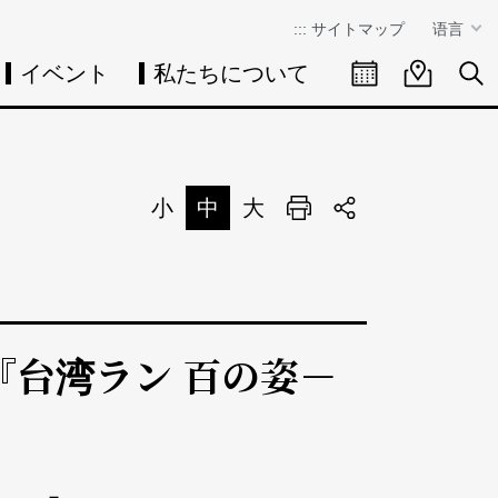
:::
サイトマップ
语言
イベント
私たちについて
イベントカレン
イベント
検
小
中
大
印刷
シェア
『台湾ラン 百の姿－