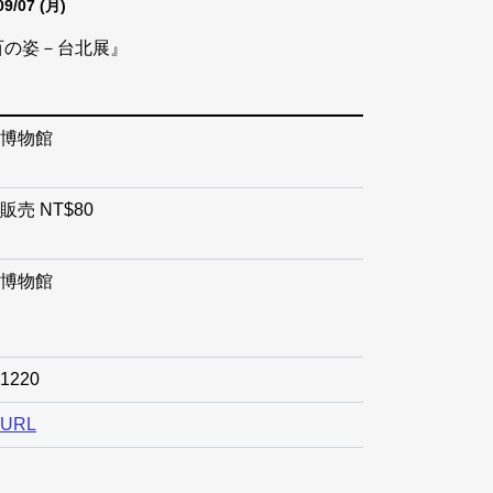
09/07
(月)
百の姿－台北展』
博物館
売 NT$80
博物館
-1220
URL