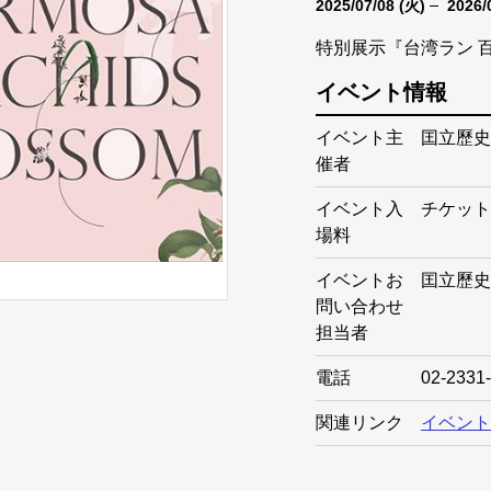
2025/07/08
(火)
2026/
特別展示『台湾ラン 
イベント情報
イベント主
囯立歷史
催者
イベント入
チケット販
場料
イベントお
囯立歷史
問い合わせ
担当者
電話
02-2331
関連リンク
イベント