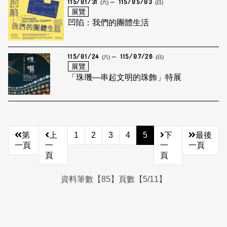
115/01/31
115/05/03
(六)
(日)
展覽
凹陷：我們的團體生活
115/01/24
115/07/26
(六)
(日)
展覽
「珠璣—串起文明的珠飾」特展
第
上
1
2
3
4
5
下
最後
一頁
一
一
一頁
頁
頁
資料筆數【85】頁數【5/11】