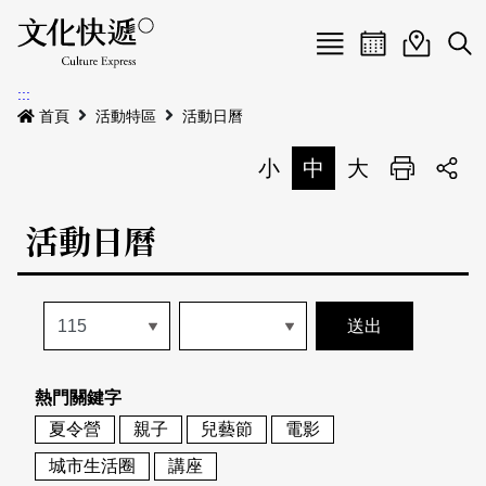
Menu
活動日曆
活動地圖
展
:::
最新公告
首頁
活動特區
活動日曆
電子書
小
中
大
列印
專題特區
活動日曆
活動特區
本期專題
關於我們
歷史專題
活動列表
我要刊登
活動日曆
常見問答
熱門關鍵字
地圖搜尋
關於我們
會員基本資料
夏令營
親子
兒藝節
電影
網站導覽
English
城市生活圈
講座
刊物索取地點
刊登活動