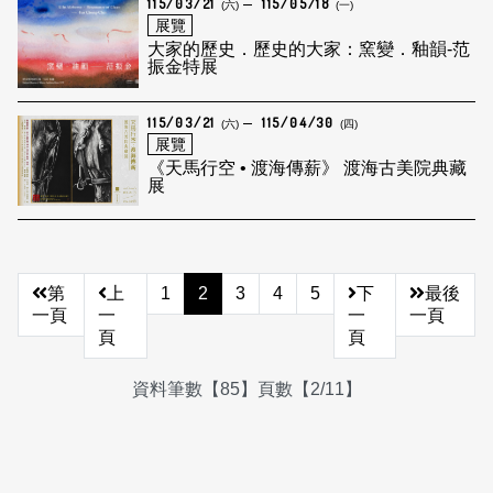
115/03/21
115/05/18
(六)
(一)
展覽
大家的歷史．歷史的大家：窯變．釉韻-范
振金特展
115/03/21
115/04/30
(六)
(四)
展覽
《天馬行空 • 渡海傳薪》 渡海古美院典藏
展
第
上
1
2
3
4
5
下
最後
一頁
一
一
一頁
頁
頁
資料筆數【85】頁數【2/11】