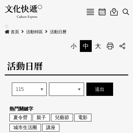
Menu
活動日曆
活動地圖
展
:::
最新公告
首頁
活動特區
活動日曆
電子書
小
中
大
列印
專題特區
活動日曆
活動特區
本期專題
關於我們
歷史專題
活動列表
我要刊登
活動日曆
常見問答
熱門關鍵字
地圖搜尋
關於我們
會員基本資料
夏令營
親子
兒藝節
電影
網站導覽
English
城市生活圈
講座
刊物索取地點
刊登活動