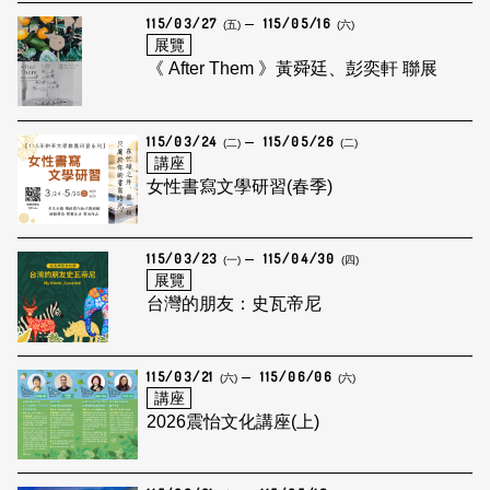
115/03/27
115/05/16
(五)
(六)
展覽
《 After Them 》黃舜廷、彭奕軒 聯展
115/03/24
115/05/26
(二)
(二)
講座
女性書寫文學研習(春季)
115/03/23
115/04/30
(一)
(四)
展覽
台灣的朋友：史瓦帝尼
115/03/21
115/06/06
(六)
(六)
講座
2026震怡文化講座(上)