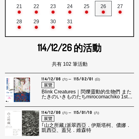
21
22
23
24
25
26
27
28
29
30
31
114/12/26
的活動
共有 102 筆活動
114/12/06
115/02/01
(六)
(日)
展覽
Blink Creatures｜閃爍靈動的生物們 また
たきのいきものたちmirocomachiko 1st
solo exhibition in Taiwan
114/12/06
115/01/10
(六)
(六)
展覽
｢山之所藏｣派翠西亞．伊斯塔柯、儂娜．
凱西亞、蓋兒．維森特