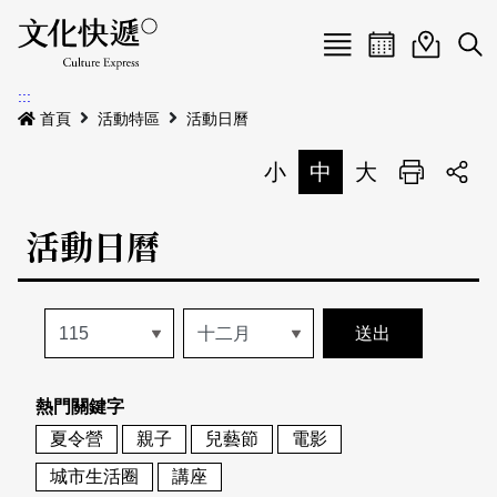
Menu
活動日曆
活動地圖
展
:::
最新公告
首頁
活動特區
活動日曆
電子書
小
中
大
列印
專題特區
活動日曆
活動特區
本期專題
關於我們
歷史專題
活動列表
我要刊登
活動日曆
常見問答
熱門關鍵字
地圖搜尋
關於我們
會員基本資料
夏令營
親子
兒藝節
電影
網站導覽
English
城市生活圈
講座
刊物索取地點
刊登活動