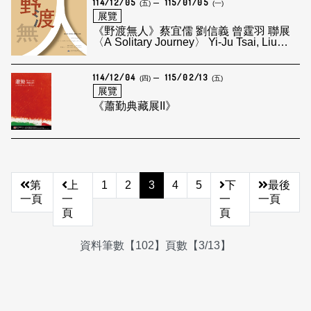
114/12/05
115/01/05
(五)
(一)
展覽
《野渡無人》蔡宜儒 劉信義 曾霆羽 聯展
〈A Solitary Journey〉 Yi-Ju Tsai, Liu
Hsin Yi, Tseng Ting Yu Exhibition
114/12/04
115/02/13
(四)
(五)
展覽
《蕭勤典藏展II》
第
上
1
2
3
4
5
下
最後
一頁
一
一
一頁
頁
頁
資料筆數【102】頁數【3/13】