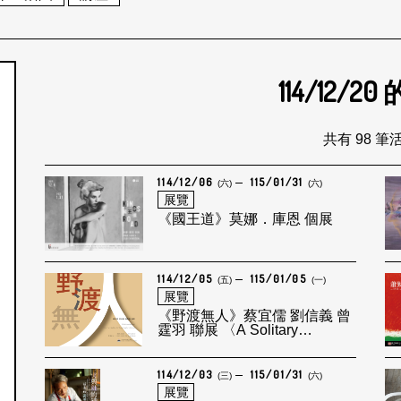
114/12/20
個月
共有 98 筆
114/12/06
115/01/31
(六)
(六)
展覽
《國王道》莫娜．庫恩 個展
114/12/05
115/01/05
(五)
(一)
展覽
《野渡無人》蔡宜儒 劉信義 曾
霆羽 聯展 〈A Solitary
Journey〉 Yi-Ju Tsai, Liu Hsin
Yi, Tseng Ting Yu Exhibition
114/12/03
115/01/31
(三)
(六)
展覽