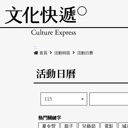
:::
首頁
活動特區
活動日曆
活動日曆
熱門關鍵字
夏令營
親子
兒藝節
電影
城