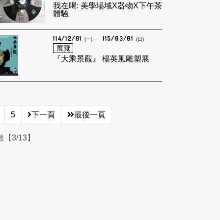
我在喝: 美學場域X器物X下午茶
體驗
114/12/01
115/03/01
(一)
(日)
展覽
『大乘景觀』 楊英風雕塑展
5
下一頁
最後一頁
【3/13】