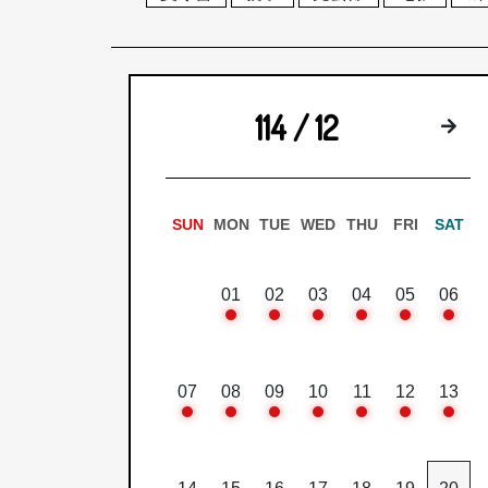
114 / 12
下
SUN
MON
TUE
WED
THU
FRI
SAT
01
02
03
04
05
06
07
08
09
10
11
12
13