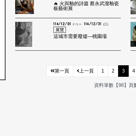
🔥 火與釉的詩篇 蔡永武潑釉瓷
板藝術展
114/12/01
114/12/31
(一)
(三)
展覽
這城市需要廢墟—桃園場
第一頁
上一頁
1
2
3
4
資料筆數【98】頁數