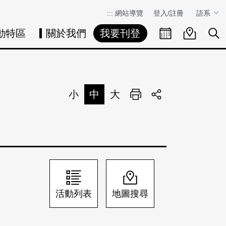
:::
網站導覽
登入/註冊
語系
動特區
關於我們
我要刊登
活動日曆
活動地圖
展
小
中
大
列印
分享
活動列表
地圖搜尋