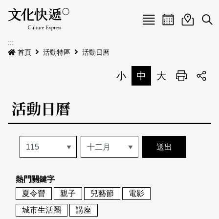
Menu
活動日曆
活動地圖
展
:::
最新公告
首頁
活動特區
活動日曆
電子書
小
中
大
列印
專題特區
活動日曆
活動特區
本期專題
關於我們
歷史專題
活動列表
我要刊登
活動日曆
常見問答
熱門關鍵字
地圖搜尋
關於我們
會員基本資料
夏令營
親子
兒藝節
電影
網站導覽
English
城市生活圈
講座
刊物索取地點
刊登活動