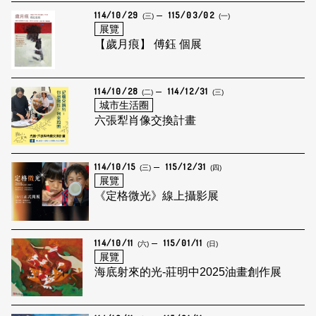
114/10/29
115/03/02
(三)
(一)
展覽
【歲月痕】 傅鈺 個展
114/10/28
114/12/31
(二)
(三)
城市生活圈
六張犁肖像交換計畫
114/10/15
115/12/31
(三)
(四)
展覽
《定格微光》線上攝影展
114/10/11
115/01/11
(六)
(日)
展覽
海底射來的光-莊明中2025油畫創作展