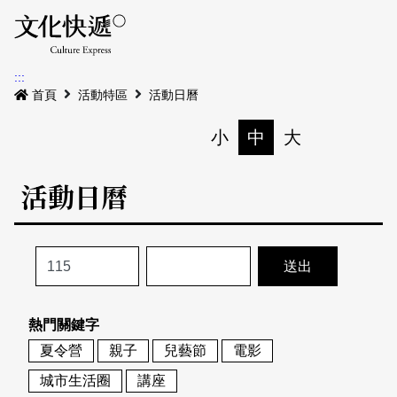
Menu
活動日曆
活動地圖
展
:::
最新公告
首頁
活動特區
活動日曆
電子書
小
中
大
列印
專題特區
活動日曆
活動特區
本期專題
關於我們
歷史專題
活動列表
我要刊登
活動日曆
常見問答
熱門關鍵字
地圖搜尋
關於我們
會員基本資料
夏令營
親子
兒藝節
電影
網站導覽
English
城市生活圈
講座
刊物索取地點
刊登活動