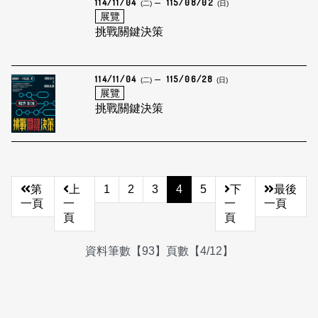
114/11/04
115/08/02
(二)
(日)
展覽
挑戰關鍵決策
114/11/04
115/06/28
(二)
(日)
展覽
挑戰關鍵決策
第
上
1
2
3
4
5
下
最後
一頁
一
一
一頁
頁
頁
資料筆數【93】頁數【4/12】