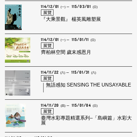
114/12/01
115/03/01
(一)
(日)
展覽
『大乘景觀』 楊英風雕塑展
114/12/01
115/01/11
(一)
(日)
展覽
齊柏林空間 歲末感恩月
114/11/22
115/01/31
(六)
(六)
展覽
｜無語感知 SENSING THE UNSAYABLE
｜
114/11/20
115/01/04
(四)
(日)
展覽
臺灣水彩專題精選系列–「島嶼篇」水彩大
展