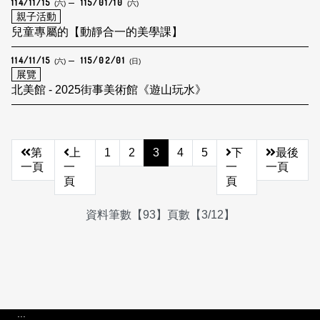
114/11/15
115/01/10
(六)
(六)
親子活動
兒童專屬的【動靜合一的美學課】
114/11/15
115/02/01
(六)
(日)
展覽
北美館 - 2025街事美術館《遊山玩水》
第
上
1
2
3
4
5
下
最後
一頁
一
一
一頁
頁
頁
資料筆數【93】頁數【3/12】
:::