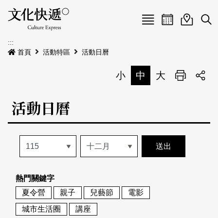
Menu
活動日曆
活動地圖
展
:::
最新公告
首頁
活動特區
活動日曆
電子書
小
中
大
列印
專題特區
活動日曆
活動特區
本期專題
關於我們
歷史專題
活動列表
我要刊登
活動日曆
常見問答
熱門關鍵字
地圖搜尋
關於我們
會員基本資料
夏令營
親子
兒藝節
電影
網站導覽
English
城市生活圈
講座
刊物索取地點
刊登活動