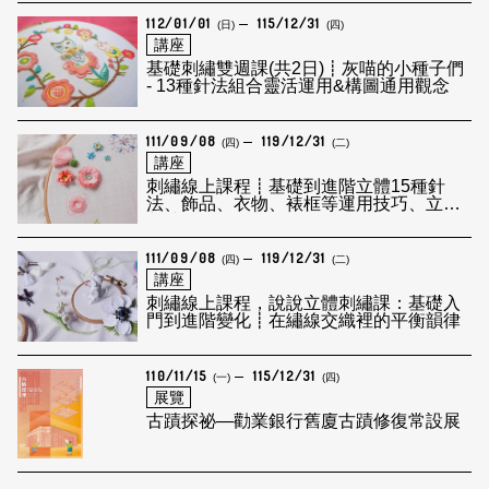
112/01/01
115/12/31
(日)
(四)
講座
基礎刺繡雙週課(共2日)┋灰喵的小種子們
- 13種針法組合靈活運用&構圖通用觀念
111/09/08
119/12/31
(四)
(二)
講座
刺繡線上課程┋​基礎到進階立體15種針
法、飾品、衣物、裱框等運用技巧、立體
刺繡
111/09/08
119/12/31
(四)
(二)
講座
刺繡線上課程，說說立體刺繡課：基礎入
門到進階變化┋在繡線交織裡的平衡韻律
110/11/15
115/12/31
(一)
(四)
展覽
古蹟探祕—勸業銀行舊廈古蹟修復常設展