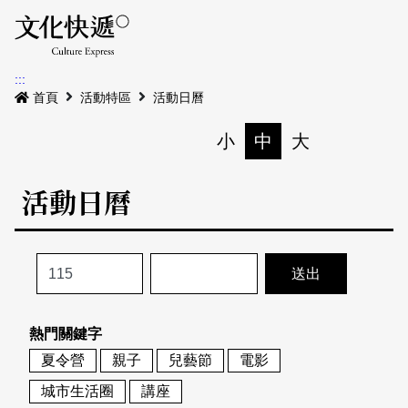
Menu
活動日曆
活動地圖
展
:::
最新公告
首頁
活動特區
活動日曆
電子書
小
中
大
列印
專題特區
活動日曆
活動特區
本期專題
關於我們
歷史專題
活動列表
我要刊登
活動日曆
常見問答
熱門關鍵字
地圖搜尋
關於我們
會員基本資料
夏令營
親子
兒藝節
電影
網站導覽
English
城市生活圈
講座
刊物索取地點
刊登活動