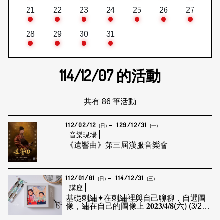
21
22
23
24
25
26
27
28
29
30
31
114/12/07
的活動
共有 86 筆活動
112/02/12
129/12/31
(日)
(一)
音樂現場
《遺響曲》第三屆漢服音樂會
112/01/01
114/12/31
(日)
(三)
講座
基礎刺繡✦​在刺繡裡與自己​聊聊，自選圖
像，繡在自己的圖像上 ​𝟐𝟎𝟐𝟑/𝟒/𝟖(六) (3/28
截止報名)