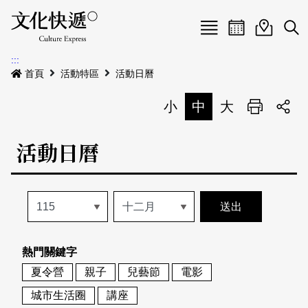
Menu
活動日曆
活動地圖
展
:::
最新公告
首頁
活動特區
活動日曆
電子書
小
中
大
列印
專題特區
活動日曆
活動特區
本期專題
關於我們
歷史專題
活動列表
我要刊登
活動日曆
常見問答
熱門關鍵字
地圖搜尋
關於我們
會員基本資料
夏令營
親子
兒藝節
電影
網站導覽
English
城市生活圈
講座
刊物索取地點
刊登活動