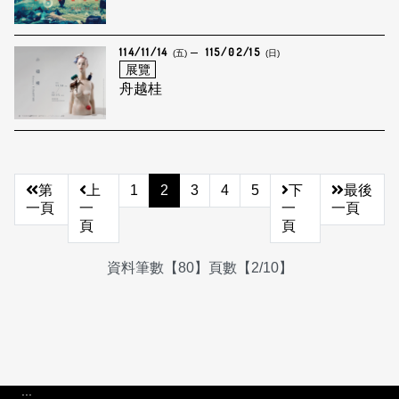
114/11/14
115/02/15
(五)
(日)
展覽
舟越桂
第
上
1
2
3
4
5
下
最後
一頁
一
一
一頁
頁
頁
資料筆數【80】頁數【2/10】
:::