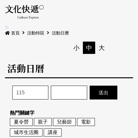
Menu
活動日曆
活動地圖
展
:::
最新公告
首頁
活動特區
活動日曆
電子書
小
中
大
列印
專題特區
活動日曆
活動特區
本期專題
關於我們
歷史專題
活動列表
我要刊登
活動日曆
常見問答
熱門關鍵字
地圖搜尋
關於我們
會員基本資料
夏令營
親子
兒藝節
電影
網站導覽
English
城市生活圈
講座
刊物索取地點
刊登活動