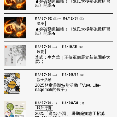
🔥突破勁道巔峰！《陳氏太極拳砲捶研習
班》開課🔥
114/07/02
114/12/31
(三)
(三)
講座
🔥突破勁道巔峰！《陳氏太極拳砲捶研習
班》開課🔥
114/07/01
114/10/31
(二)
(五)
展覽
造式：生之華｜王俠軍個展於新氣園盛大
展出
114/07/01
114/09/14
(二)
(日)
親子活動
2025兒童暑期特別活動「Vuvu Life-
naqemati的孩子」
114/07/01
114/08/31
(二)
(日)
城外行腳
2025「蹲點‧台灣」 暑期偏鄉志工招募！