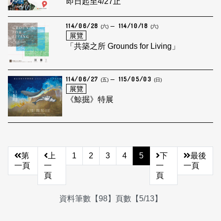
即日起至4/27止
114/06/28
114/10/18
(六)
(六)
展覽
「共築之所 Grounds for Living」
114/06/27
115/05/03
(五)
(日)
展覽
《鯨掘》特展
第
上
1
2
3
4
5
下
最後
一頁
一
一
一頁
頁
頁
資料筆數【98】頁數【5/13】