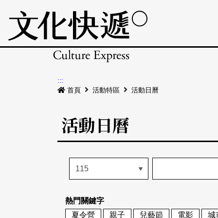
:::
首頁
活動特區
活動日曆
活動日曆
熱門關鍵字
夏令營
親子
兒藝節
電影
城