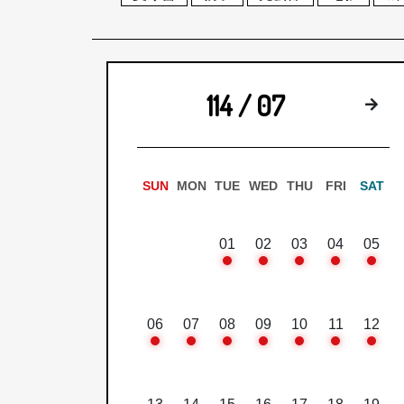
114 / 07
下
SUN
MON
TUE
WED
THU
FRI
SAT
01
02
03
04
05
06
07
08
09
10
11
12