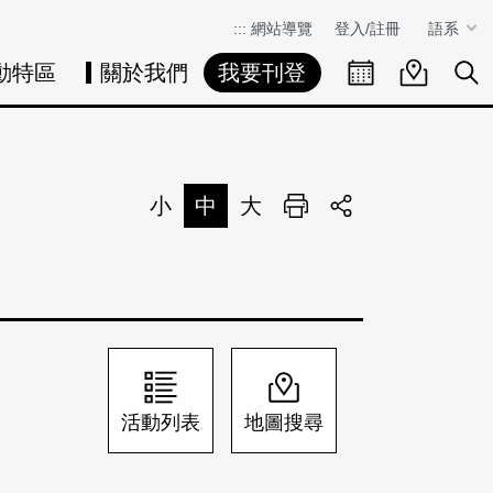
:::
網站導覽
登入/註冊
語系
動特區
關於我們
我要刊登
活動日曆
活動地圖
展
小
中
大
列印
分享
活動列表
地圖搜尋