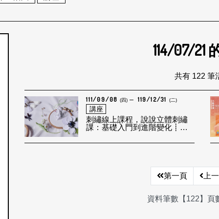
114/07/21
個月
共有 122 
111/09/08
119/12/31
(四)
(二)
講座
刺繡線上課程，說說立體刺繡
課：基礎入門到進階變化┋在
繡線交織裡的平衡韻律
第一頁
上一
資料筆數【122】頁數