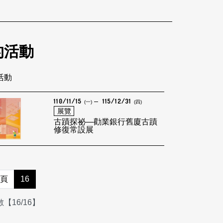
的活動
筆活動
110/11/15
115/12/31
(一)
(四)
展覽
古蹟探祕—勸業銀行舊廈古蹟
修復常設展
頁
16
【16/16】