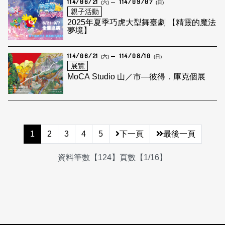
114/06/21
114/09/07
(六)
(日)
親子活動
2025年夏季巧虎大型舞臺劇 【精靈的魔法
夢境】
114/06/21
114/08/10
(六)
(日)
展覽
MoCA Studio 山／市—彼得．庫克個展
1
2
3
4
5
下一頁
最後一頁
資料筆數【124】頁數【1/16】