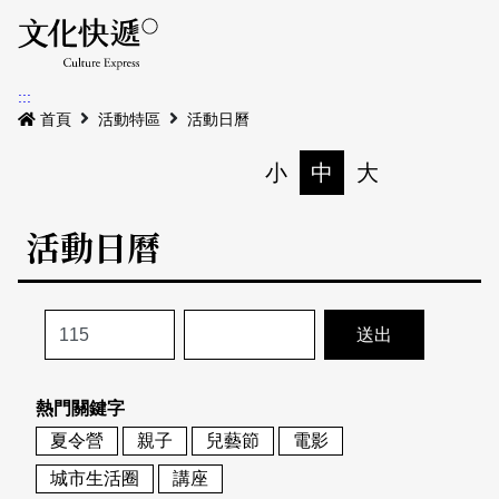
Menu
活動日曆
活動地圖
展
:::
最新公告
首頁
活動特區
活動日曆
電子書
小
中
大
列印
專題特區
活動日曆
活動特區
本期專題
關於我們
歷史專題
活動列表
我要刊登
活動日曆
常見問答
熱門關鍵字
地圖搜尋
關於我們
會員基本資料
夏令營
親子
兒藝節
電影
網站導覽
English
城市生活圈
講座
刊物索取地點
刊登活動