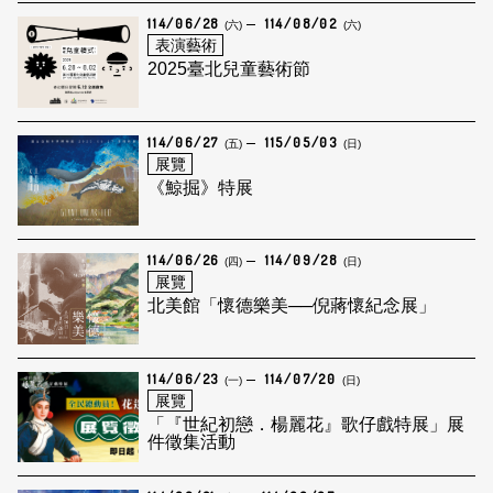
114/06/28
114/08/02
(六)
(六)
表演藝術
2025臺北兒童藝術節
114/06/27
115/05/03
(五)
(日)
展覽
《鯨掘》特展
114/06/26
114/09/28
(四)
(日)
展覽
北美館「懷德樂美──倪蔣懷紀念展」
114/06/23
114/07/20
(一)
(日)
展覽
「『世紀初戀．楊麗花』歌仔戲特展」展
件徵集活動