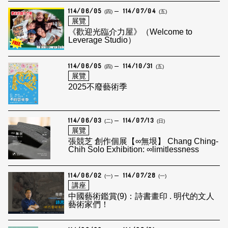
114/06/05
114/07/04
(四)
(五)
展覽
《歡迎光臨介力屋》（Welcome to
Leverage Studio）
114/06/05
114/10/31
(四)
(五)
展覽
2025不廢藝術季
114/06/03
114/07/13
(二)
(日)
展覽
張競芝 創作個展【∞無垠】 Chang Ching-
Chih Solo Exhibition: ∞limitlessness
114/06/02
114/07/28
(一)
(一)
講座
中國藝術鑑賞(9)：詩書畫印 . 明代的文人
藝術家們！