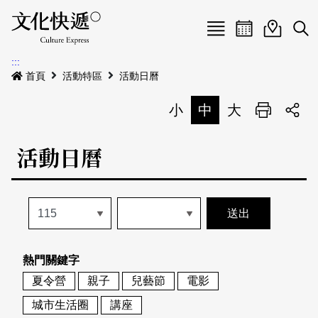
Menu
活動日曆
活動地圖
展
:::
最新公告
首頁
活動特區
活動日曆
電子書
小
中
大
列印
專題特區
活動日曆
活動特區
本期專題
關於我們
歷史專題
活動列表
我要刊登
活動日曆
常見問答
熱門關鍵字
地圖搜尋
關於我們
會員基本資料
夏令營
親子
兒藝節
電影
網站導覽
English
城市生活圈
講座
刊物索取地點
刊登活動