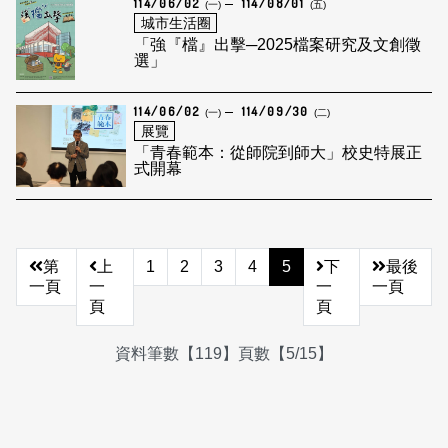
114/06/02
114/08/01
(一)
(五)
城市生活圈
「強『檔』出擊─2025檔案研究及文創徵
選」
114/06/02
114/09/30
(一)
(二)
展覽
「青春範本：從師院到師大」校史特展正
式開幕
第
上
1
2
3
4
5
下
最後
一頁
一
一
一頁
頁
頁
資料筆數【119】頁數【5/15】