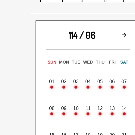
114 / 06
下
SUN
MON
TUE
WED
THU
FRI
SAT
01
02
03
04
05
06
07
08
09
10
11
12
13
14