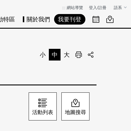
:::
網站導覽
登入/註冊
語系
動特區
關於我們
我要刊登
活動日曆
活動地圖
展
小
中
大
列印
分享
活動列表
地圖搜尋