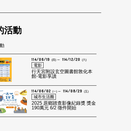
的活動
活動
114/06/19
114/12/20
(四)
(六)
電影
行天宮附設玄空圖書館敦化本
館-電影享讀
114/06/02
114/08/29
(一)
(五)
城市生活圈
2025 原鄉踏查影像紀錄獎 獎金
190萬元 6/2 徵件開始