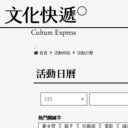
:::
首頁
活動特區
活動日曆
活動日曆
熱門關鍵字
夏令營
親子
兒藝節
電影
城