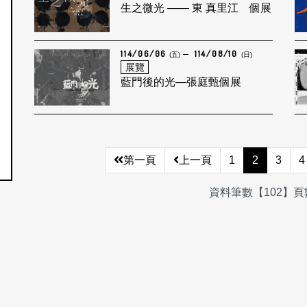
生之微光 —— 東 真里江 個展
114/06/06
114/08/10
(五)
(日)
展覽
藍門後的光—張庭甄個展
第一頁
上一頁
1
2
3
4
資料筆數【102】頁數