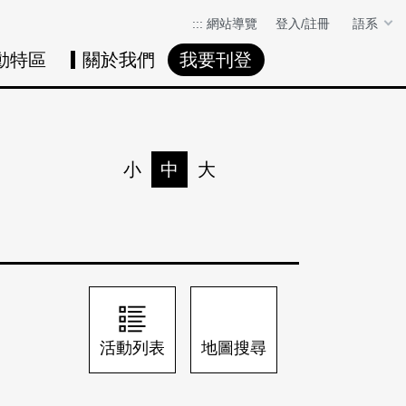
:::
網站導覽
登入/註冊
語系
動特區
關於我們
我要刊登
活動日曆
活動地圖
展
小
中
大
列印
分享
活動列表
地圖搜尋