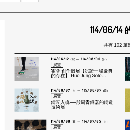
114/06/14
個月
共有 102 
114/06/12
114/08/03
(四)
(日)
展覽
霍蓉 創作個展【試證一場慶典
的存在】 Huo Jung Solo
Exhibition: Attempting to Prove
the Existence of a Celebration
114/06/07
115/06/07
(六)
(日)
展覽
鑄匠入魂──殷周青銅器的鑄造
技術展
114/06/06
114/07/05
(五)
(六)
展覽