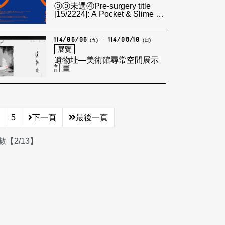
⓪⓪未選④Pre-surgery title
[15/2224]: A Pocket & Slime ⑤
泉太郎
114/06/06
114/08/10
(五)
(日)
展覽
遺物址—美術館尋常空間展示
計畫
5
下一頁
最後一頁
【2/13】