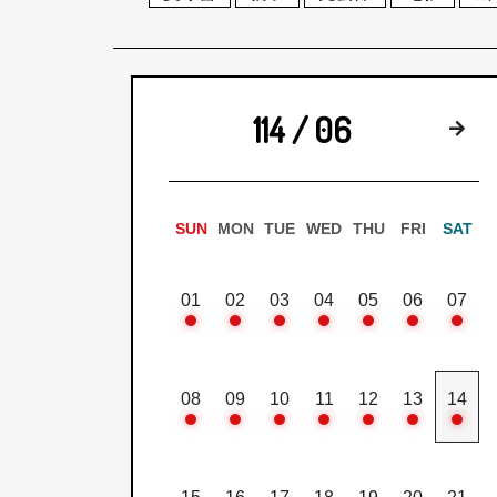
114 / 06
下
SUN
MON
TUE
WED
THU
FRI
SAT
01
02
03
04
05
06
07
08
09
10
11
12
13
14