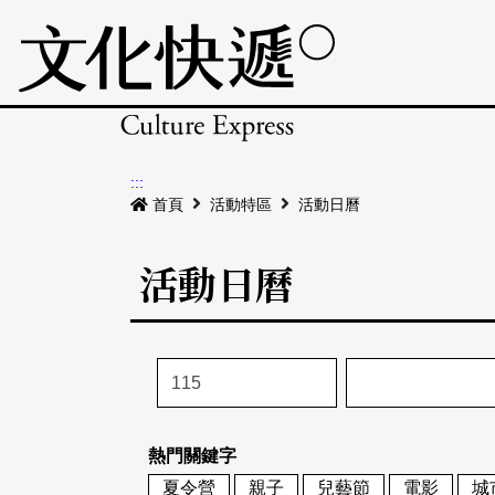
:::
首頁
活動特區
活動日曆
活動日曆
熱門關鍵字
夏令營
親子
兒藝節
電影
城