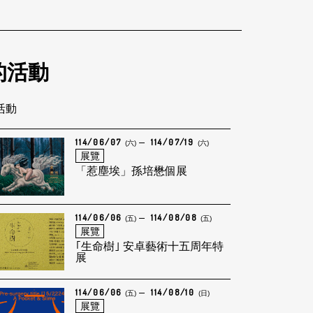
的活動
筆活動
114/06/07
114/07/19
(六)
(六)
展覽
「惹塵埃」孫培懋個展
114/06/06
114/08/08
(五)
(五)
展覽
｢生命樹｣ 安卓藝術十五周年特
展
114/06/06
114/08/10
(五)
(日)
展覽