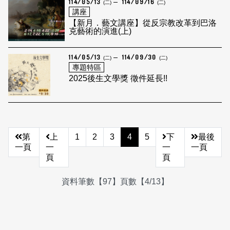
114/05/13
114/09/16
(二)
(二)
講座
【新月．藝文講座】從反宗教改革到巴洛
克藝術的演進(上)
114/05/13
114/09/30
(二)
(二)
專題特區
2025後生文學獎 徵件延長!!
第
上
1
2
3
4
5
下
最後
一頁
一
一
一頁
頁
頁
資料筆數【97】頁數【4/13】