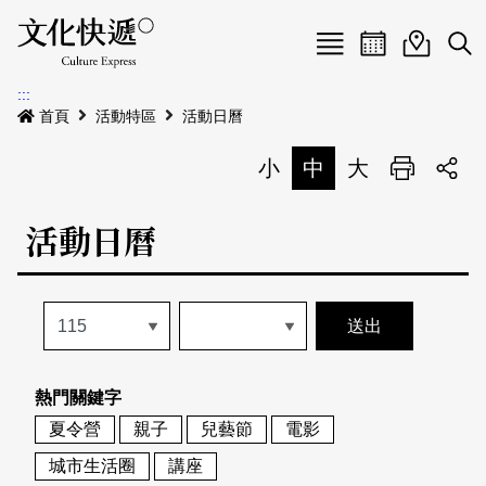
Menu
活動日曆
活動地圖
展
:::
最新公告
首頁
活動特區
活動日曆
電子書
小
中
大
列印
專題特區
活動日曆
活動特區
本期專題
關於我們
歷史專題
活動列表
我要刊登
活動日曆
常見問答
熱門關鍵字
地圖搜尋
關於我們
會員基本資料
夏令營
親子
兒藝節
電影
網站導覽
English
城市生活圈
講座
刊物索取地點
刊登活動