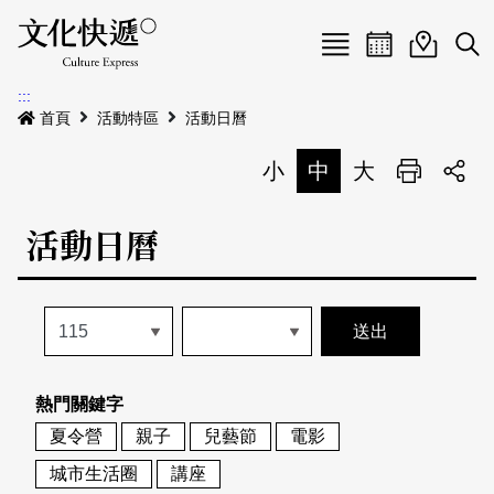
Menu
活動日曆
活動地圖
展
:::
最新公告
首頁
活動特區
活動日曆
電子書
小
中
大
列印
專題特區
活動日曆
活動特區
本期專題
關於我們
歷史專題
活動列表
我要刊登
活動日曆
常見問答
熱門關鍵字
地圖搜尋
關於我們
會員基本資料
夏令營
親子
兒藝節
電影
網站導覽
English
城市生活圈
講座
刊物索取地點
刊登活動