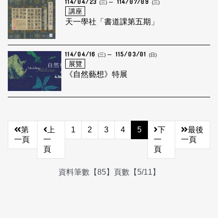
114/04/23
114/07/09
(三)
(三)
講座
天一學社「書道課第五期」
114/04/16
115/03/01
(三)
(日)
展覽
《自然藝想》特展
第
上
1
2
3
4
5
下
最後
一頁
一
一
一頁
頁
頁
資料筆數【85】頁數【5/11】