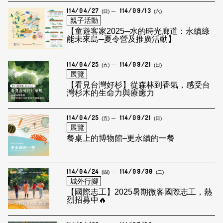
114/04/27
114/09/13
(日)
(六)
親子活動
【童遊客家2025─水的時光廊道：永續綠
能未來島─夏令營及推廣活動】
114/04/25
114/09/21
(五)
(日)
展覽
【看見台灣好杉】從森林到香氣，感受台
灣杉木的生命力與療癒力
114/04/25
114/09/21
(五)
(日)
展覽
餐桌上的博物館–更永續的一餐
114/04/24
114/09/30
(四)
(二)
城外行腳
【國際志工】2025暑期微客國際志工，熱
烈招募中🔥