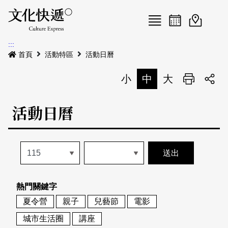
Menu
活動日曆
活動地圖
展
:::
最新公告
首頁
活動特區
活動日曆
電子書
小
中
大
列印
專題特區
活動日曆
活動特區
本期專題
關於我們
歷史專題
活動列表
我要刊登
活動日曆
常見問答
熱門關鍵字
地圖搜尋
關於我們
會員基本資料
夏令營
親子
兒藝節
電影
網站導覽
English
城市生活圈
講座
刊物索取地點
刊登活動