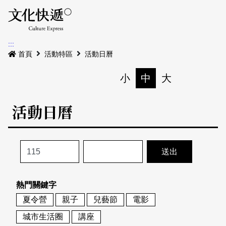
Menu
活動日曆
活動地圖
展
:::
最新公告
首頁
活動特區
活動日曆
電子書
小
中
大
列印
專題特區
活動日曆
活動特區
本期專題
關於我們
歷史專題
活動列表
我要刊登
活動日曆
常見問答
熱門關鍵字
地圖搜尋
關於我們
會員基本資料
夏令營
親子
兒藝節
電影
網站導覽
English
城市生活圈
講座
刊物索取地點
刊登活動