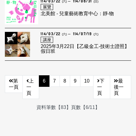
114/03/22
114/08/31
(六)
(日)
展覽
北美館 - 兒童藝術教育中心：靜‧物
114/03/22
114/07/19
(六)
(六)
講座
2025年3月22日【乙級金工-技術士證照】
假日班
第
上
6
7
8
9
10
下
最
一頁
一
一
後一
頁
頁
頁
資料筆數【83】頁數【6/11】