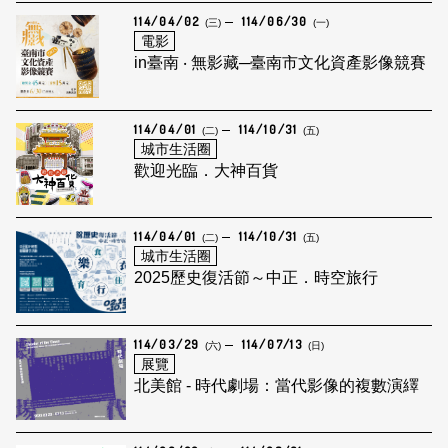
114/04/02
114/06/30
(三)
(一)
電影
in臺南 ‧ 無影藏─臺南市文化資產影像競賽
114/04/01
114/10/31
(二)
(五)
城市生活圈
歡迎光臨．大神百貨
114/04/01
114/10/31
(二)
(五)
城市生活圈
2025歷史復活節～中正．時空旅行
114/03/29
114/07/13
(六)
(日)
展覽
北美館 - 時代劇場：當代影像的複數演繹