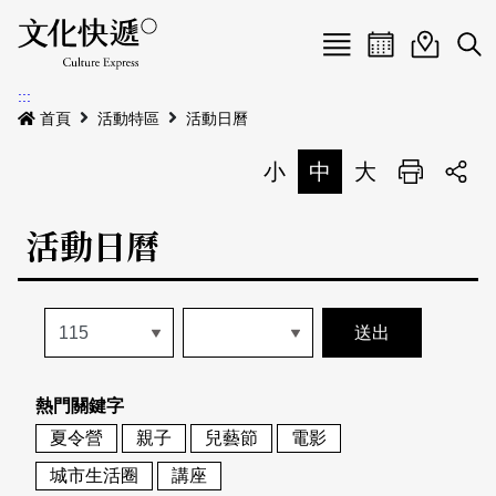
Menu
活動日曆
活動地圖
展
:::
最新公告
首頁
活動特區
活動日曆
電子書
小
中
大
列印
專題特區
活動日曆
活動特區
本期專題
關於我們
歷史專題
活動列表
我要刊登
活動日曆
常見問答
熱門關鍵字
地圖搜尋
關於我們
會員基本資料
夏令營
親子
兒藝節
電影
網站導覽
English
城市生活圈
講座
刊物索取地點
刊登活動