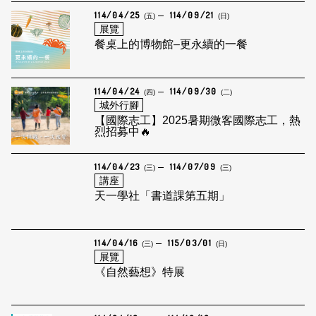
114/04/25
114/09/21
(五)
(日)
展覽
餐桌上的博物館–更永續的一餐
114/04/24
114/09/30
(四)
(二)
城外行腳
【國際志工】2025暑期微客國際志工，熱
烈招募中🔥
114/04/23
114/07/09
(三)
(三)
講座
天一學社「書道課第五期」
114/04/16
115/03/01
(三)
(日)
展覽
《自然藝想》特展