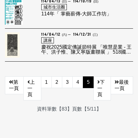
114/04/13
114/10/19
(日)
(日)
城市生活圈
114年「 掌藝薪傳-大師工作坊」
114/04/12
114/12/31
(六)
(三)
講座
慶祝2025國定佛誕節特展 「唯慧是業 - 王
午、洪子惟、陳又寧版畫聯展 」 518國際
博物館日暨教育推廣系列活動 佛誕公仔彩
繪
第
上
1
2
3
4
5
下
最後
一頁
一
一
一頁
頁
頁
資料筆數【83】頁數【5/11】