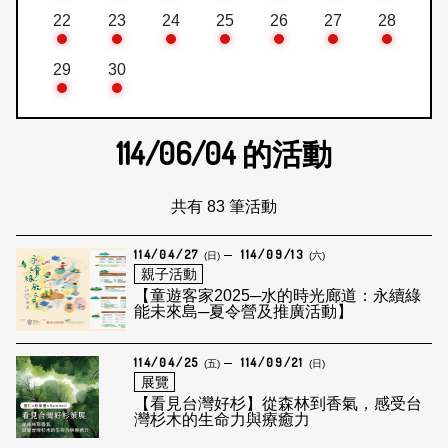
22
23
24
25
26
27
28
29
30
114/06/04
的活動
共有 83 筆活動
114/04/27
114/09/13
(日)
(六)
親子活動
【童遊客家2025─水的時光廊道：永續綠
能未來島─夏令營及推廣活動】
114/04/25
114/09/21
(五)
(日)
展覽
【看見台灣好杉】從森林到香氣，感受台
灣杉木的生命力與療癒力