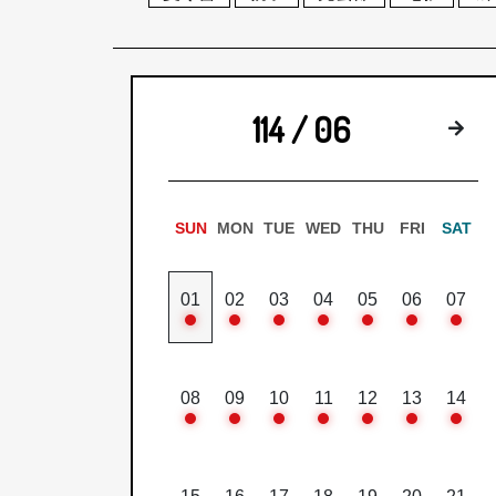
114 / 06
下
SUN
MON
TUE
WED
THU
FRI
SAT
01
02
03
04
05
06
07
08
09
10
11
12
13
14