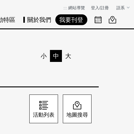
:::
網站導覽
登入/註冊
語系
動特區
關於我們
我要刊登
活動日曆
活動地圖
展
小
中
大
列印
分享
活動列表
地圖搜尋