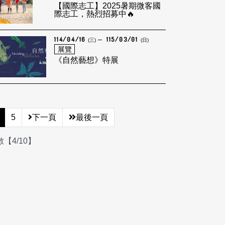
【國際志工】2025暑期微客國
際志工，熱烈招募中🔥
114/04/16
115/03/01
(三)
(日)
展覽
《自然藝想》特展
5
下一頁
最後一頁
【4/10】