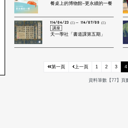
餐桌上的博物館–更永續的一餐
114/04/23
114/07/09
(三)
(三)
講座
天一學社「書道課第五期」
第一頁
上一頁
1
2
3
4
資料筆數【77】頁數