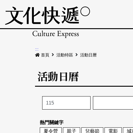
:::
首頁
活動特區
活動日曆
活動日曆
熱門關鍵字
夏令營
親子
兒藝節
電影
城