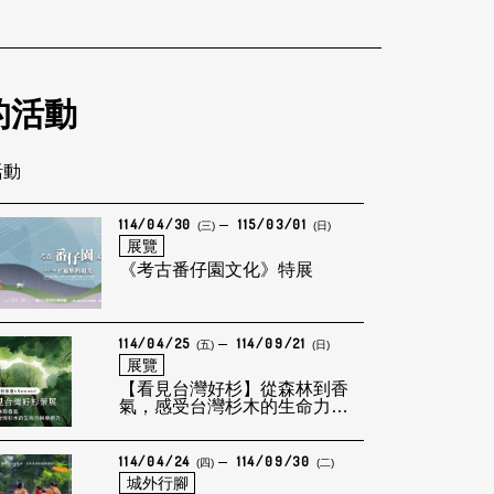
的活動
活動
114/04/30
115/03/01
(三)
(日)
展覽
《考古番仔園文化》特展
114/04/25
114/09/21
(五)
(日)
展覽
【看見台灣好杉】從森林到香
氣，感受台灣杉木的生命力與
療癒力
114/04/24
114/09/30
(四)
(二)
城外行腳