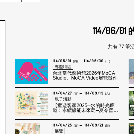
114/06/01
個月
共有 77 筆
114/05/01
114/06/30
(四)
(一)
專題特區
台北當代藝術館2026年MoCA
Studio、MoCA Video展覽徵件
114/04/27
114/09/13
(日)
(六)
親子活動
【童遊客家2025─水的時光廊
道：永續綠能未來島─夏令營及
推廣活動】
114/04/25
114/09/21
(五)
(日)
展覽