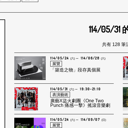
114/05/31
個月
共有 128 
114/05/24
114/06/28
(六)
(六)
展覽
「築造之物」段存真個展
114/05/31
19:30-21:10
(六)
表演藝術
廣藝X盜火劇團《One Two
Punch 痛感一擊》搖滾音樂劇
114/05/24
114/09/07
(六)
(日)
展覽