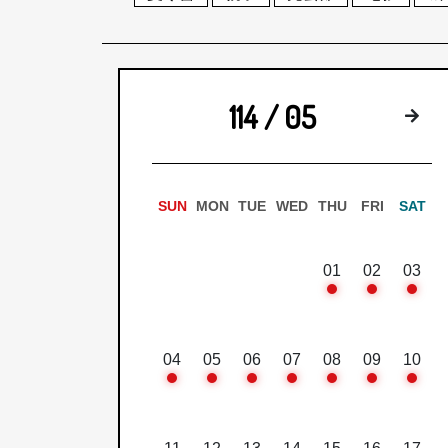
114 / 05
下
SUN
MON
TUE
WED
THU
FRI
SAT
01
02
03
04
05
06
07
08
09
10