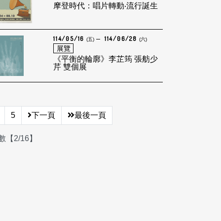
摩登時代：唱片轉動‧流行誕生
114/05/16
114/06/28
(五)
(六)
展覽
《平衡的輪廓》李芷筠 張舫少
芹 雙個展
5
下一頁
最後一頁
【2/16】