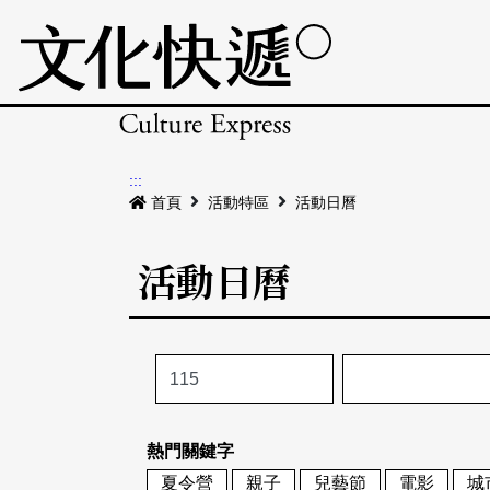
:::
首頁
活動特區
活動日曆
活動日曆
熱門關鍵字
夏令營
親子
兒藝節
電影
城