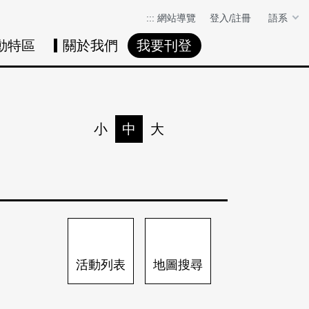
:::
網站導覽
登入/註冊
語系
動特區
關於我們
我要刊登
活動日曆
活動地圖
展
小
中
大
列印
分享
活動列表
地圖搜尋