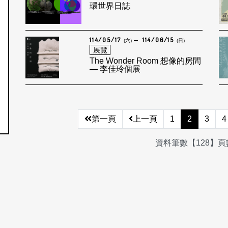
環世界日誌
114/05/17
114/06/15
(六)
(日)
展覽
The Wonder Room 想像的房間
— 李佳玲個展
第一頁
上一頁
1
2
3
4
資料筆數【128】頁數