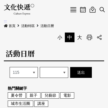
Menu
活動日曆
活動地圖
展
:::
最新公告
首頁
活動特區
活動日曆
電子書
小
中
大
列印
專題特區
活動日曆
活動特區
本期專題
關於我們
歷史專題
活動列表
我要刊登
活動日曆
常見問答
熱門關鍵字
地圖搜尋
關於我們
會員基本資料
夏令營
親子
兒藝節
電影
網站導覽
English
城市生活圈
講座
刊物索取地點
刊登活動