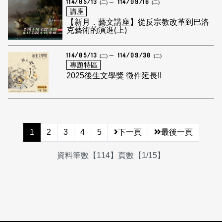
114/05/13
114/09/16
(二)
(二)
講座
【新月．藝文講座】從反宗教改革到巴洛
克藝術的演進(上)
114/05/13
114/09/30
(二)
(二)
專題特區
2025後生文學獎 徵件延長!!
1
2
3
4
5
下一頁
最後一頁
資料筆數【114】頁數【1/15】