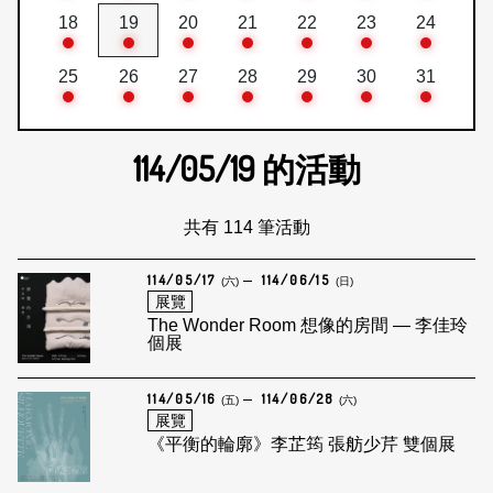
18
19
20
21
22
23
24
25
26
27
28
29
30
31
114/05/19
的活動
共有 114 筆活動
114/05/17
114/06/15
(六)
(日)
展覽
The Wonder Room 想像的房間 — 李佳玲
個展
114/05/16
114/06/28
(五)
(六)
展覽
《平衡的輪廓》李芷筠 張舫少芹 雙個展