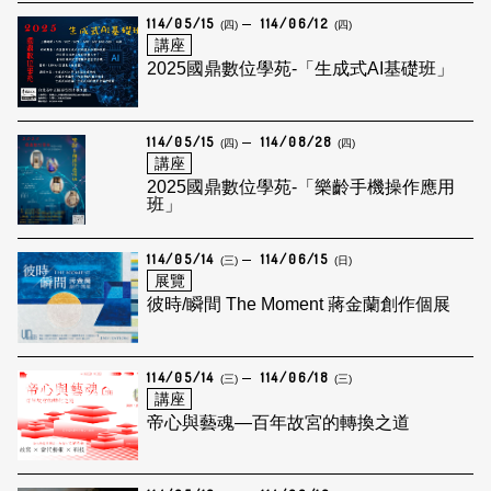
114/05/15
114/06/12
(四)
(四)
講座
2025國鼎數位學苑-「生成式AI基礎班」
114/05/15
114/08/28
(四)
(四)
講座
2025國鼎數位學苑-「樂齡手機操作應用
班」
114/05/14
114/06/15
(三)
(日)
展覽
彼時/瞬間 The Moment 蔣金蘭創作個展
114/05/14
114/06/18
(三)
(三)
講座
帝心與藝魂—百年故宮的轉換之道