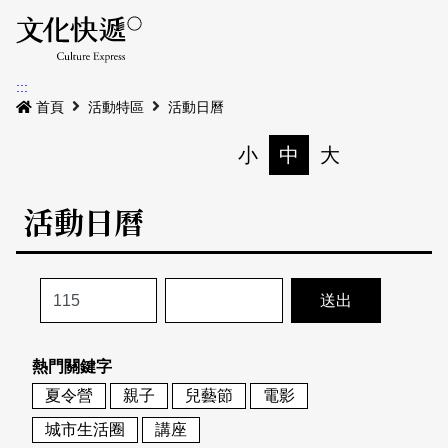
Menu
活動日曆
活動地圖
展
:::
最新公告
首頁
活動特區
活動日曆
電子書
小
中
大
列印
專題特區
活動日曆
活動特區
本期專題
關於我們
歷史專題
活動列表
我要刊登
活動日曆
常見問答
熱門關鍵字
地圖搜尋
關於我們
會員基本資料
夏令營
親子
兒藝節
電影
網站導覽
English
城市生活圈
講座
刊物索取地點
刊登活動