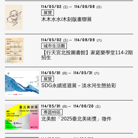
114/05/02
114/06/08
(五)
(日)
展覽
木木水水/木刻版畫聯展
114/05/02
114/08/09
(五)
(六)
城市生活圈
【行天宮北投圖書館】家庭樂學堂114-2期
招生
114/05/01
114/05/31
(四)
(六)
展覽
SDG永續巡迴展－淡水河生態拾彩
114/05/01
114/06/20
(四)
(五)
專題特區
北美館「2025臺北美術獎」徵件