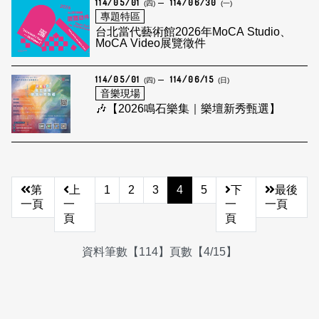
114/05/01
114/06/30
(四)
(一)
專題特區
台北當代藝術館2026年MoCA Studio、
MoCA Video展覽徵件
114/05/01
114/06/15
(四)
(日)
音樂現場
🎶【2026鳴石樂集｜樂壇新秀甄選】
第
上
1
2
3
4
5
下
最後
一頁
一
一
一頁
頁
頁
資料筆數【114】頁數【4/15】