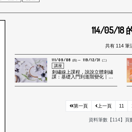
114/05/18
個月
共有 114 
111/09/08
119/12/31
(四)
(二)
講座
刺繡線上課程，說說立體刺繡
課：基礎入門到進階變化┋在
繡線交織裡的平衡韻律
第一頁
上一頁
11
資料筆數【114】頁數