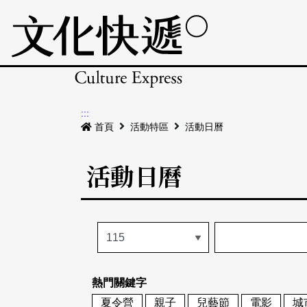
:::
首頁
活動特區
活動日曆
活動日曆
熱門關鍵字
夏令營
親子
兒藝節
電影
城