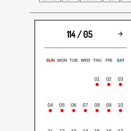
114 / 05
下
SUN
MON
TUE
WED
THU
FRI
SAT
01
02
03
04
05
06
07
08
09
10