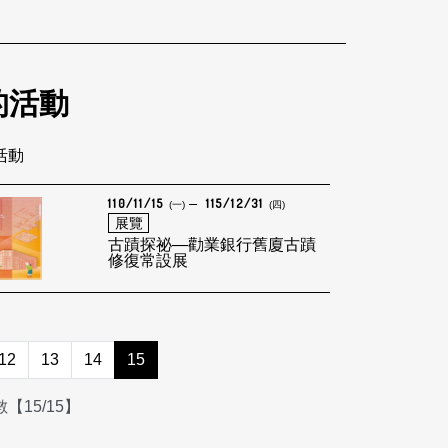
的活動
筆活動
110/11/15
115/12/31
(一)
(四)
展覽
古蹟探祕—勸業銀行舊廈古蹟
修復常設展
12
13
14
15
【15/15】