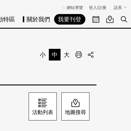
:::
網站導覽
登入/註冊
語系
動特區
關於我們
我要刊登
活動日曆
活動地圖
展
小
中
大
列印
分享
活動列表
地圖搜尋