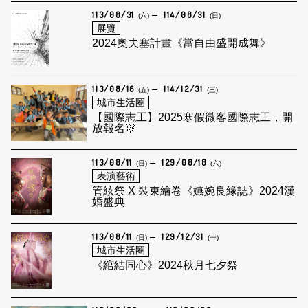
113/08/31
114/08/31
(六)
(日)
展覽
2024奧夫塞計畫《當自由盛開成舞》
113/08/16
114/12/31
(五)
(三)
城市生活圈
【國際志工】2025寒假微客國際志工，開
放報名🎊
113/08/11
129/08/18
(日)
(六)
表演藝術
管絃祭 X 裝束繪卷《嬿婉良緣誌》2024漢
婚盛典
113/08/11
129/12/31
(日)
(一)
城市生活圈
《綰結同心》2024秋月七夕祭