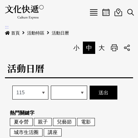
Menu
活動日曆
活動地圖
展
:::
最新公告
首頁
活動特區
活動日曆
電子書
小
中
大
列印
專題特區
活動日曆
活動特區
本期專題
關於我們
歷史專題
活動列表
我要刊登
活動日曆
常見問答
熱門關鍵字
地圖搜尋
關於我們
會員基本資料
夏令營
親子
兒藝節
電影
網站導覽
English
城市生活圈
講座
刊物索取地點
刊登活動