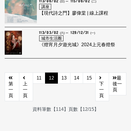
113/06/02
115/06/02
(日)
(二)
講座
【現代詩之門】廖偉棠 | 線上課程
113/03/02
129/12/31
(六)
(一)
城市生活圈
《燈宵月夕遊光城》2024上元春燈祭
11
12
13
14
15
最
第
上
下
後一
一
一
一
頁
頁
頁
頁
資料筆數【114】頁數【12/15】