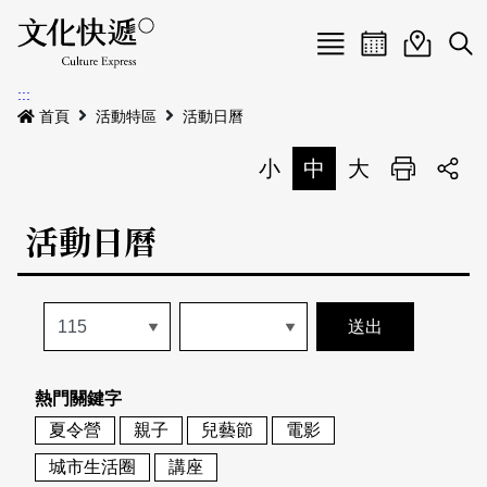
Menu
活動日曆
活動地圖
展
:::
最新公告
首頁
活動特區
活動日曆
電子書
小
中
大
列印
專題特區
活動日曆
活動特區
本期專題
關於我們
歷史專題
活動列表
我要刊登
活動日曆
常見問答
熱門關鍵字
地圖搜尋
關於我們
會員基本資料
夏令營
親子
兒藝節
電影
網站導覽
English
城市生活圈
講座
刊物索取地點
刊登活動