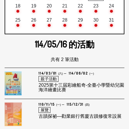
18
19
20
21
22
23
24
25
26
27
28
29
30
31
114/05/16
的活動
共有 2 筆活動
114/03/01
114/06/02
(六)
(一)
親子活動
2025第十三屆彩繪船奇-全臺小學暨幼兒園
海洋繪畫比賽
110/11/15
115/12/31
(一)
(四)
展覽
古蹟探祕—勸業銀行舊廈古蹟修復常設展