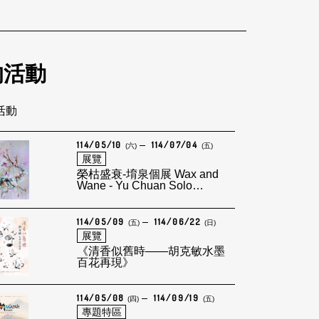
的活動
筆活動
114/05/10
114/07/04
(六)
(五)
展覽
榮枯盛衰-堉泉個展 Wax and
Wane - Yu Chuan Solo
Exhibition
114/05/09
114/06/22
(五)
(日)
展覽
《清香似舊時——胡克敏水墨
百花再現》
114/05/08
114/09/19
(四)
(五)
專題特區