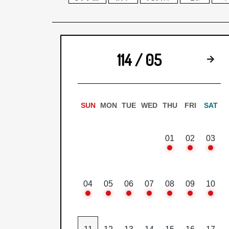
114 / 05
下
SUN
MON
TUE
WED
THU
FRI
SAT
01
02
03
04
05
06
07
08
09
10