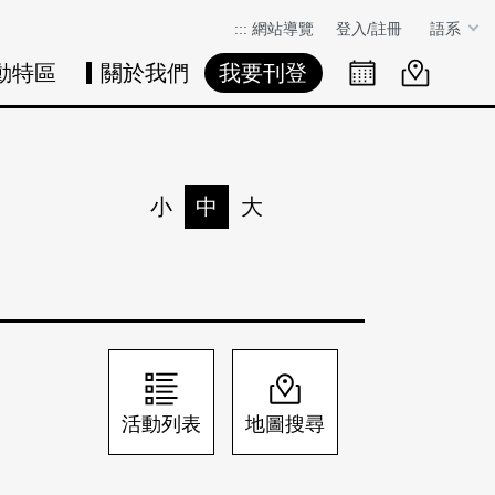
:::
網站導覽
登入/註冊
語系
動特區
關於我們
我要刊登
活動日曆
活動地圖
展
小
中
大
列印
分享
活動列表
地圖搜尋