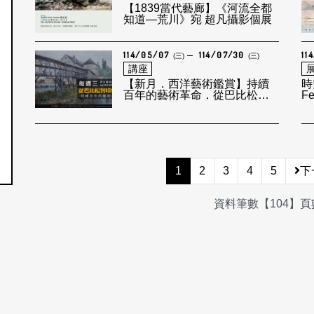
【1839當代藝廊】《河流全都
知道—荒川》宛 超凡攝影個展
114/05/07
114/07/30
11
(三)
(三)
講座
【新月．西洋藝術鑑賞】持續
時空
百年的藝術革命．從巴比松到
Fe
印象派
1
2
3
4
5
下
資料筆數【104】頁數