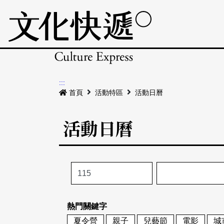
:::
首頁
活動特區
活動日曆
活動日曆
熱門關鍵字
夏令營
親子
兒藝節
電影
城