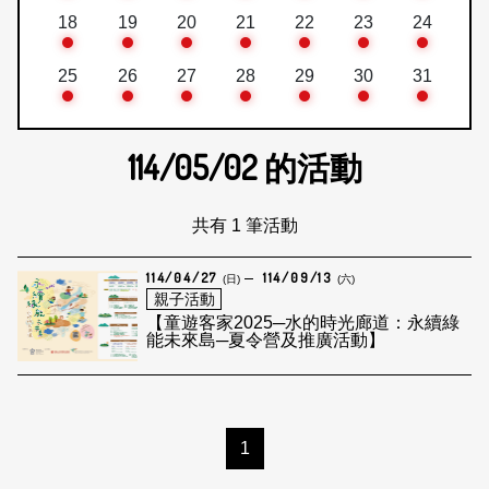
18
19
20
21
22
23
24
25
26
27
28
29
30
31
114/05/02
的活動
共有 1 筆活動
114/04/27
114/09/13
(日)
(六)
親子活動
【童遊客家2025─水的時光廊道：永續綠
能未來島─夏令營及推廣活動】
1