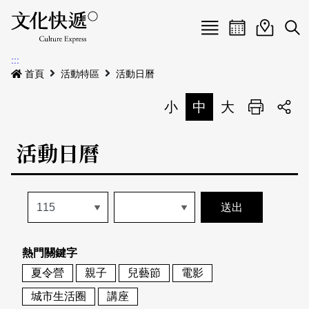
Menu
活動日曆
活動地圖
展
:::
最新公告
首頁
活動特區
活動日曆
電子書
小
中
大
列印
專題特區
活動日曆
活動特區
本期專題
關於我們
歷史專題
活動列表
我要刊登
活動日曆
常見問答
熱門關鍵字
地圖搜尋
關於我們
會員基本資料
夏令營
親子
兒藝節
電影
網站導覽
English
城市生活圈
講座
刊物索取地點
刊登活動