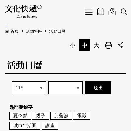
Menu
活動日曆
活動地圖
展
:::
最新公告
首頁
活動特區
活動日曆
電子書
小
中
大
列印
專題特區
活動日曆
活動特區
本期專題
關於我們
歷史專題
活動列表
我要刊登
活動日曆
常見問答
熱門關鍵字
地圖搜尋
關於我們
會員基本資料
夏令營
親子
兒藝節
電影
網站導覽
English
城市生活圈
講座
刊物索取地點
刊登活動