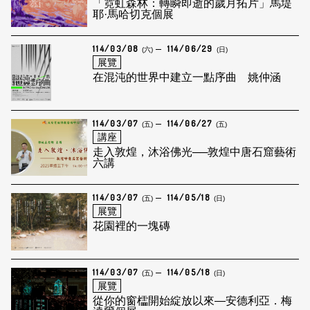
「霓虹森林：轉瞬即逝的歲月拓片」馬堤
耶·馬哈切克個展
114/03/08
114/06/29
(六)
(日)
展覽
在混沌的世界中建立一點序曲 姚仲涵
114/03/07
114/06/27
(五)
(五)
講座
走入敦煌，沐浴佛光──敦煌中唐石窟藝術
六講
114/03/07
114/05/18
(五)
(日)
展覽
花園裡的一塊磚
114/03/07
114/05/18
(五)
(日)
展覽
從你的窗櫺開始綻放以來—安德利亞．梅