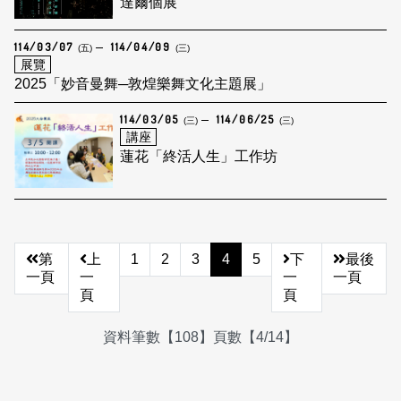
達爾個展
114/03/07
114/04/09
(五)
(三)
展覽
2025「妙音曼舞─敦煌樂舞文化主題展」
114/03/05
114/06/25
(三)
(三)
講座
蓮花「終活人生」工作坊
第
上
1
2
3
4
5
下
最後
一頁
一
一
一頁
頁
頁
資料筆數【108】頁數【4/14】