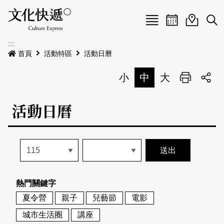
Menu
活動日曆
活動地圖
展
:::
最新公告
首頁
活動特區
活動日曆
電子書
小
中
大
列印
專題特區
活動日曆
活動特區
本期專題
關於我們
歷史專題
活動列表
我要刊登
活動日曆
常見問答
熱門關鍵字
地圖搜尋
關於我們
會員基本資料
夏令營
親子
兒藝節
電影
網站導覽
English
城市生活圈
講座
刊物索取地點
刊登活動