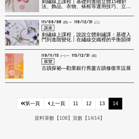
刺繡線上課程┋​基礎到進階立體15種針
法、飾品、衣物、裱框等運用技巧、立體
刺繡
111/09/08
119/12/31
(四)
(二)
講座
刺繡線上課程，說說立體刺繡課：基礎入
門到進階變化┋在繡線交織裡的平衡韻律
110/11/15
115/12/31
(一)
(四)
展覽
古蹟探祕—勸業銀行舊廈古蹟修復常設展
第一頁
上一頁
11
12
13
14
資料筆數【108】頁數【14/14】