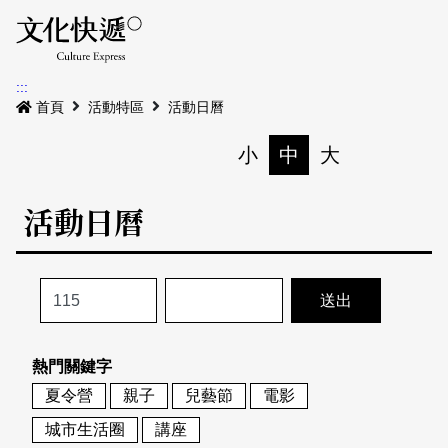
Menu
活動日曆
活動地圖
展
:::
最新公告
首頁
活動特區
活動日曆
電子書
小
中
大
列印
專題特區
活動日曆
活動特區
本期專題
關於我們
歷史專題
活動列表
我要刊登
活動日曆
常見問答
熱門關鍵字
地圖搜尋
關於我們
會員基本資料
夏令營
親子
兒藝節
電影
網站導覽
English
城市生活圈
講座
刊物索取地點
刊登活動