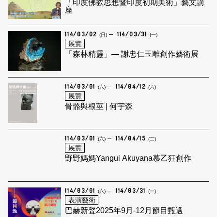
「印度佛教思想暨印度初期美術」藝文講
座
114/03/02
114/03/31
(日)
(一)
展覽
「森林精靈」— 謝忠仁玉雕創作藝術展
114/03/01
114/04/12
(六)
(六)
展覽
骨骼與根莖 | 何宇森
114/03/01
114/04/15
(六)
(二)
展覽
野野媽媽Yangui Akuyana慕乙狂創作
114/03/01
114/03/31
(六)
(一)
表演藝術
巴赫新聲2025年9月-12月節目甄選