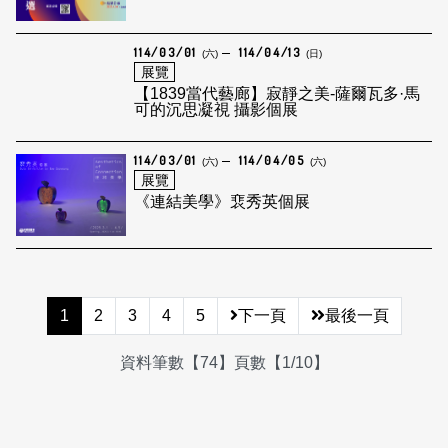
114/03/01
114/04/13
(六)
(日)
展覽
【1839當代藝廊】寂靜之美-薩爾瓦多·⾺
可的沉思凝視 攝影個展
114/03/01
114/04/05
(六)
(六)
展覽
《連結美學》裵秀英個展
1
2
3
4
5
下一頁
最後一頁
資料筆數【74】頁數【1/10】