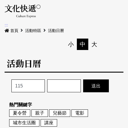
Menu
活動日曆
活動地圖
展
:::
最新公告
首頁
活動特區
活動日曆
電子書
小
中
大
列印
專題特區
活動日曆
活動特區
本期專題
關於我們
歷史專題
活動列表
我要刊登
活動日曆
常見問答
熱門關鍵字
地圖搜尋
關於我們
會員基本資料
夏令營
親子
兒藝節
電影
網站導覽
English
城市生活圈
講座
刊物索取地點
刊登活動