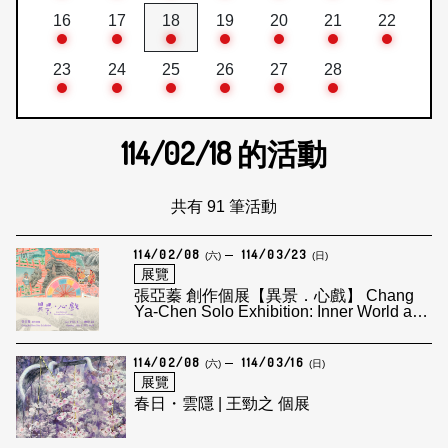
16
17
18
19
20
21
22
23
24
25
26
27
28
114/02/18
的活動
共有 91 筆活動
114/02/08
114/03/23
(六)
(日)
展覽
張亞蓁 創作個展【異景．心戲】 Chang
Ya-Chen Solo Exhibition: Inner World and
Heterogeneity of Landscape
114/02/08
114/03/16
(六)
(日)
展覽
春日・雲隱 | 王勁之 個展