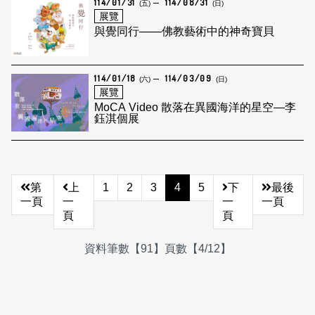
114/01/31
114/08/31
(五)
(日)
展覽
與覺同行——佛教藝術中的神奇寶貝
114/01/18
114/03/09
(六)
(日)
展覽
MoCA Video 散落在異國海洋的星空—李
鈺淇個展
第
上
1
2
3
4
5
下
最後
一頁
一
一
一頁
頁
頁
資料筆數【91】頁數【4/12】