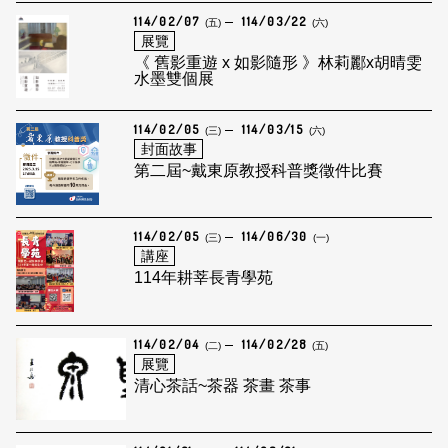
114/02/07
114/03/22
(五)
(六)
展覽
《 舊影重遊 x 如影隨形 》林莉酈x胡晴雯
水墨雙個展
114/02/05
114/03/15
(三)
(六)
封面故事
第二屆~戴東原教授科普獎徵件比賽
114/02/05
114/06/30
(三)
(一)
講座
114年耕莘長青學苑
114/02/04
114/02/28
(二)
(五)
展覽
清心茶話~茶器 茶畫 茶事