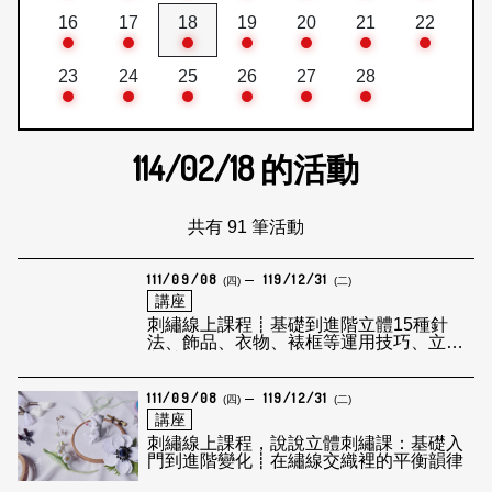
16
17
18
19
20
21
22
23
24
25
26
27
28
114/02/18
的活動
共有 91 筆活動
111/09/08
119/12/31
(四)
(二)
講座
刺繡線上課程┋​基礎到進階立體15種針
法、飾品、衣物、裱框等運用技巧、立體
刺繡
111/09/08
119/12/31
(四)
(二)
講座
刺繡線上課程，說說立體刺繡課：基礎入
門到進階變化┋在繡線交織裡的平衡韻律