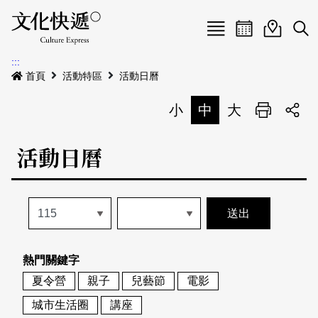
Menu
活動日曆
活動地圖
展
:::
最新公告
首頁
活動特區
活動日曆
電子書
小
中
大
列印
專題特區
活動日曆
活動特區
本期專題
關於我們
歷史專題
活動列表
我要刊登
活動日曆
常見問答
熱門關鍵字
地圖搜尋
關於我們
會員基本資料
夏令營
親子
兒藝節
電影
網站導覽
English
城市生活圈
講座
刊物索取地點
刊登活動